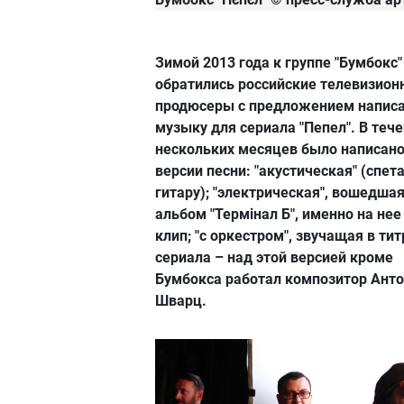
Зимой 2013 года к группе "Бумбокс"
обратились российские телевизио
продюсеры с предложением напис
музыку для сериала "Пепел". В теч
нескольких месяцев было написано
версии песни: "акустическая" (спет
гитару); "электрическая", вошедшая
альбом "Термiнал Б", именно на нее
клип; "с оркестром", звучащая в тит
сериала – над этой версией кроме
Бумбокса работал композитор Ант
Шварц.