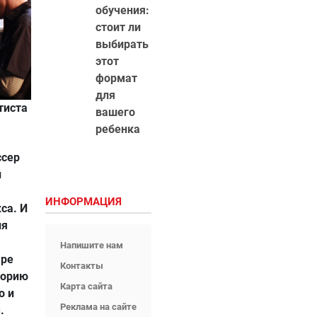
обучения:
стоит ли
выбирать
этот
формат
для
тиста
вашего
ребенка
ссер
й
ИНФОРМАЦИЯ
са. И
ля
Напишите нам
аре
Контакты
торию
Карта сайта
о и
Реклама на сайте
.