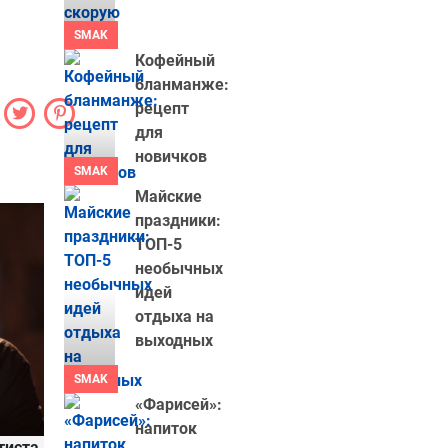
SMAK
Кофейный
бланманже:
рецепт
для
новичков
SMAK
Майские
праздники:
ТОП-5
необычных
идей
отдыха на
выходных
SMAK
«Фарисей»:
напиток
тиста