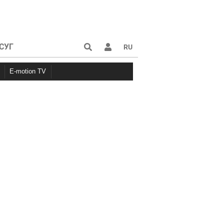
СУГ
RU
E-motion TV