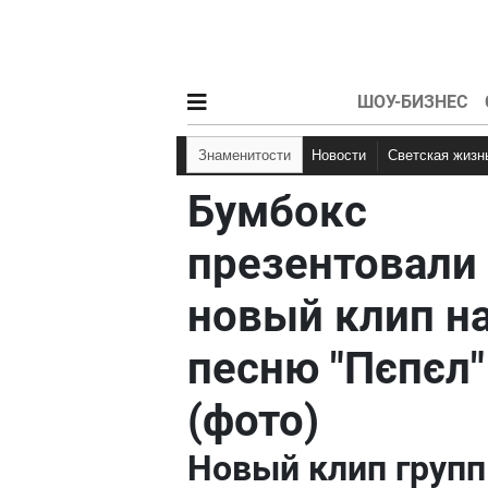
ШОУ-БИЗНЕС
Знаменитости
Новости
Светская жизн
Бумбокс
презентовали
новый клип н
песню "Пєпєл"
(фото)
Новый клип груп