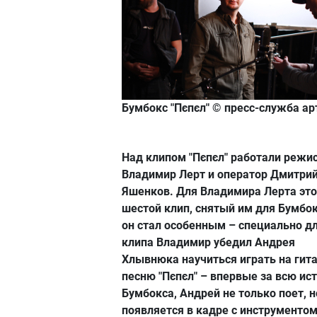
Бумбокс "Пєпєл"
© пресс-служба ар
Над клипом "Пєпєл" работали режи
Владимир Лерт и оператор Дмитри
Яшенков. Для Владимира Лерта это
шестой клип, снятый им для Бумбок
он стал особенным – специально д
клипа Владимир убедил Андрея
Хлывнюка научиться играть на гит
песню "Пєпєл" – впервые за всю ис
Бумбокса, Андрей не только поет, н
появляется в кадре с инструментом