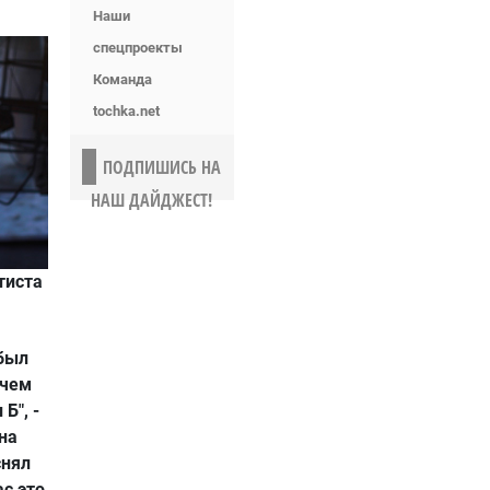
Наши
спецпроекты
Команда
tochka.net
ПОДПИШИСЬ НА
НАШ ДАЙДЖЕСТ!
тиста
 был
 чем
Б", -
на
снял
с это