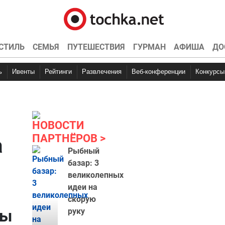
СТИЛЬ
СЕМЬЯ
ПУТЕШЕСТВИЯ
ГУРМАН
АФИША
ДО
ь
Ивенты
Рейтинги
Развлечения
Веб-конференции
Конкурсы
НОВОСТИ
ПАРТНЁРОВ
а
Рыбный
базар: 3
великолепных
идеи на
скорую
пы
руку