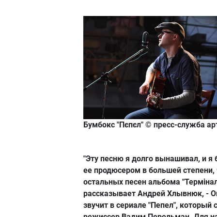
Бумбокс "Пєпєл"
© пресс-служба ар
"Эту песню я долго вынашивал, и я
ее продюсером в большей степени,
остальных песен альбома "Термiнал 
рассказывает Андрей Хлывнюк, - О
звучит в сериале "Пепел", который 
режиссер Вадим Перельман. Для на