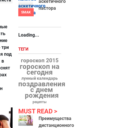
аскетичного
пастора
SMAK
нные
ать
Loading...
ение
 три
ТЕГИ
ая под
гороскоп 2015
 в
гороскоп на
 снят
сегодня
рах
лунный календарь
поздравления
он
с днем
рождения
рецепты
MUST READ
Преимущества
дистанционного