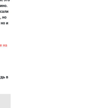
ино.
исали
, но
 но и
е на
удь в