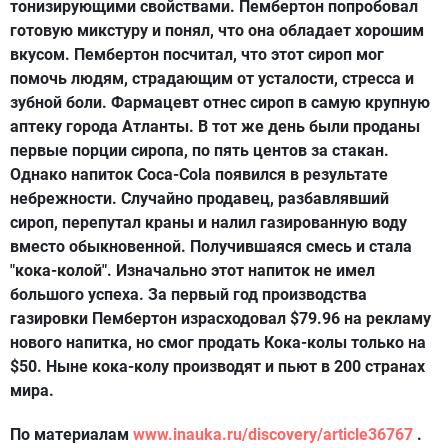
тонизирующими свойствами. Пембертон попробовал
готовую микстуру и понял, что она обладает хорошим
вкусом. Пембертон посчитал, что этот сироп мог
помочь людям, страдающим от усталости, стресса и
зубной боли. Фармацевт отнес сироп в самую крупную
аптеку города Атланты. В тот же день были проданы
первые порции сиропа, по пять центов за стакан.
Однако напиток Coca-Cola появился в результате
небрежности. Случайно продавец, разбавлявший
сироп, перепутал краны и налил газированную воду
вместо обыкновенной. Получившаяся смесь и стала
"кока-колой". Изначально этот напиток не имел
большого успеха. За первый год производства
газировки Пембертон израсходовал $79.96 на рекламу
нового напитка, но смог продать Кока-колы только на
$50. Ныне кока-колу производят и пьют в 200 странах
мира.
По материалам
www.inauka.ru/discovery/article36767
.