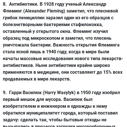
8.
Антибиотики
. В 1928 году ученый Александр
Флеминг (Alexander Fleming) заметил, что плесневой
грибок пенициллин заразил один из его образцов с
болезнетворными бактериями стафилококка,
оставленный у открытого окна. Флеминг изучил
образец под микроскопом и заметил, что плесень
уничтожала бактерии. Важность открытия Флеминга
стала ясной лишь в 1940 году, когда в мире были
начаты массовые исследования нового типа лекарств-
антибиотиков. Ныне антибиотики крайне широко
применяются в медицине, они составляют до 15% всех
продаваемых в мире лекарств.
9. Гарри Василюк (Harry Wasylyk) в 1950 году изобрел
первый
мешок для мусора
. Василюк был
изобретателем и инженером и однажды к нему
обратился муниципалитет города, который поставил
задачу: сделать так, чтобы бытовые отходы не
высыпались в процессе загрузки мусороуборочных