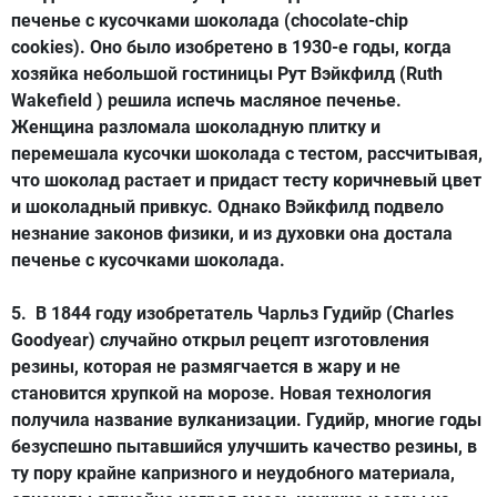
печенье с кусочками шоколада
(chocolate-chip
cookies). Оно было изобретено в 1930-е годы, когда
хозяйка небольшой гостиницы Рут Вэйкфилд (Ruth
Wakefield ) решила испечь масляное печенье.
Женщина разломала шоколадную плитку и
перемешала кусочки шоколада с тестом, рассчитывая,
что шоколад растает и придаст тесту коричневый цвет
и шоколадный привкус. Однако Вэйкфилд подвело
незнание законов физики, и из духовки она достала
печенье с кусочками шоколада.
5. В 1844 году изобретатель Чарльз Гудийр (Charles
Goodyear) случайно открыл рецепт изготовления
резины
, которая не размягчается в жару и не
становится хрупкой на морозе. Новая технология
получила название вулканизации. Гудийр, многие годы
безуспешно пытавшийся улучшить качество резины, в
ту пору крайне капризного и неудобного материала,