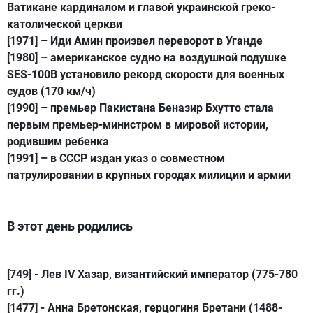
Ватикане кардиналом и главой украинской греко-
католической церкви
[1971]
– Иди Амин произвел переворот в Уганде
[1980]
– американское судно на воздушной подушке
SES-100B установило рекорд скорости для военных
судов (170 км/ч)
[1990]
– премьер Пакистана Беназир Бхутто стала
первым премьер-министром в мировой истории,
родившим ребенка
[1991]
– в СССР издан указ о совместном
патрулировании в крупных городах милиции и армии
В этот день родились
[749] -
Лев IV Хазар
, византийский император (775-780
гг.)
[1477] -
Анна Бретонская
, герцогиня Бретани (1488-