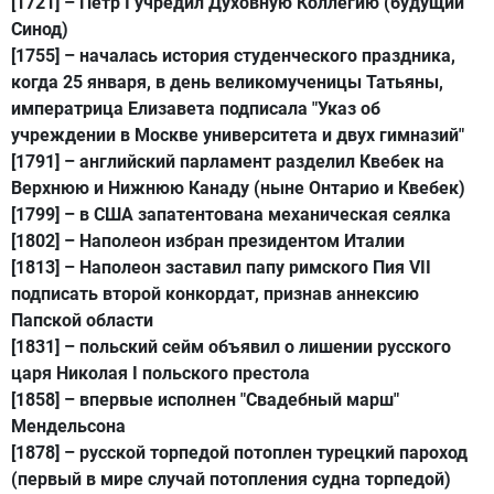
[1721]
– Петр I учредил Духовную Коллегию (будущий
Синод)
[1755]
– началась история студенческого праздника,
когда 25 января, в день великомученицы Татьяны,
императрица Елизавета подписала "Указ об
учреждении в Москве университета и двух гимназий"
[1791]
– английский парламент разделил Квебек на
Верхнюю и Нижнюю Канаду (ныне Онтарио и Квебек)
[1799]
– в США запатентована механическая сеялка
[1802]
– Наполеон избран президентом Италии
[1813]
– Наполеон заставил папу римского Пия VII
подписать второй конкордат, признав аннексию
Папской области
[1831]
– польский сейм объявил о лишении русского
царя Николая I польского престола
[1858]
– впервые исполнен "Свадебный марш"
Мендельсона
[1878]
– русской торпедой потоплен турецкий пароход
(первый в мире случай потопления судна торпедой)