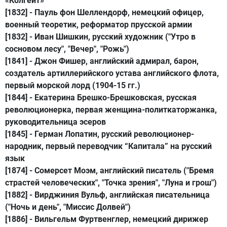
«Колгейт»
[1832] -
Пауль фон Шеллендорф
, немецкий офицер,
военный теоретик, реформатор прусской армии
[1832] -
Иван Шишкин
, русский художник ("Утро в
сосновом лесу", "Вечер", "Рожь")
[1841] -
Джон Фишер
, английский адмирал, барон,
создатель артиллерийского устава английского флота,
первый морской лорд (1904-15 гг.)
[1844] -
Екатерина Брешко-Брешковская
, русская
революционерка, первая женщина-политкаторжанка,
руководительница эсеров
[1845] -
Герман Лопатин
, русский революционер-
народник, первый переводчик “Капитала” на русский
язык
[1874] -
Сомерсет Моэм
, английский писатель ("Бремя
страстей человеческих", "Точка зрения", "Луна и грош")
[1882] -
Вирджиния Вульф
, английская писательница
("Ночь и день", "Миссис Долвей")
[1886] -
Вильгельм Фуртвенглер
, немецкий дирижер