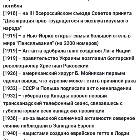
погибли
[1918]
– на III Всероссийском съезде Советов принята
"Декларация прав трудящегося и эксплуатируемого
народа"
[1919]
– в Нью-Йорке открыт самый большой отель в
мире "Пенсильвания" (на 2200 номеров)
[1919]
– Антанта одобрила план создания Лиги Наций
[1919]
– правительство Украины возглавил болгарский
революционер Христиан Раковский
[1926]
– американский хирург Б. Мойнихан первым
сделал вывод, что курение может стать причиной рака
[1932]
– СССР и Польша подписали акт о ненападении
[1932]
– губернатор Канады провел первый
трансканадский телефонный сеанс, связавшись с
губернаторами всех канадских провинций
[1938]
– из-за высокой солнечной активности северное
сияние наблюдали в Западной Европе
[1940]
– нацистами создано еврейское гетто в Лодзи