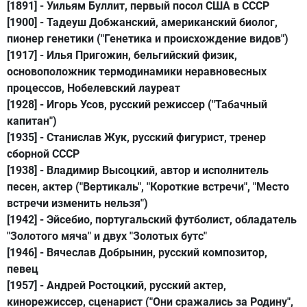
[1891] -
Уильям Буллит
, первый посол США в СССР
[1900] -
Тадеуш Добжанский
, американский биолог,
пионер генетики ("Генетика и происхождение видов")
[1917] -
Илья Пригожин
, бельгийский физик,
основоположник термодинамики неравновесных
процессов, Нобелевский лауреат
[1928] -
Игорь Усов
, русский режиссер ("Табачный
капитан")
[1935] -
Станислав Жук
, русский фигурист, тренер
сборной СССР
[1938] -
Владимир Высоцкий
, автор и исполнитель
песен, актер ("Вертикаль", "Короткие встречи", "Место
встречи изменить нельзя")
[1942] -
Эйсебио
, португальский футболист, обладатель
"Золотого мяча" и двух "Золотых бутс"
[1946] -
Вячеслав Добрынин
, русский композитор,
певец
[1957] -
Андрей Ростоцкий
, русский актер,
кинорежиссер, сценарист ("Они сражались за Родину",