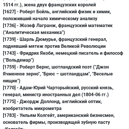
1514 гг.), жена двух французских королей
[1627] -
Роберт Бойль
, английский физик и химик,
положивший начало химическому анализу
[1736] -
Жозеф Лагранж
, французский математик
("Аналитическая механика")
[1739] -
Шарль Дюмурье
, французский генерал,
поднявший мятеж против Великой Революции
[1743] -
Фридрих Якоби
, немецкий писатель и философ
("Вольдемар")
[1759] -
Роберт Бернс
, шотландский поэт ("Джон
Ячменное зерно", "Брюс – шотландцам", "Веселые
нищие")
[1770] -
Адам-Юрий Чарторыйский
, русский князь,
генерал, министр иностранных дел (1804-06 гг.)
[1775] -
Джордж Доллонд
, английский оптик,
изобретатель микрометра
[1783] -
Уильям Колгейт
, американский бизнесмен,
основатель фирмы, производящей зубную пасту