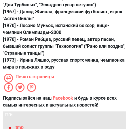
"Дни Турбиных", "Эскадрон гусар летучих")
[1967] -
Давид Жинола
, французский футболист, игрок
"Астон Виллы"
[1970] -
Лосано Муньос
, испанский боксер, вице-
чемпион Олимпиады-2000
[1970] -
Роман Рябцев
, русский певец, автор песен,
бывший солист группы "Технология" ("Рано или поздно",
"Странные танцы")
[1973] -
Ирина Ляшко
, русская спортсменка, чемпионка
мира в прыжках в воду
Печать страницы
Подписывайся на наш
Facebook
и будь в курсе всех
самых интересных и актуальных новостей!
ТЕГИ
tmp