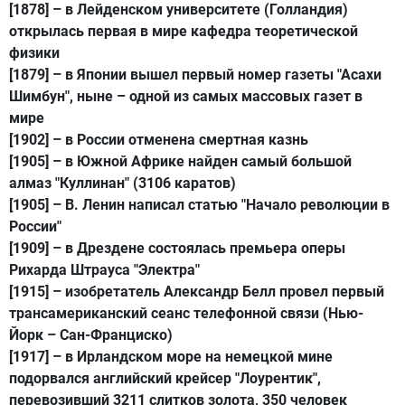
[1878]
– в Лейденском университете (Голландия)
открылась первая в мире кафедра теоретической
физики
[1879]
– в Японии вышел первый номер газеты "Асахи
Шимбун", ныне – одной из самых массовых газет в
мире
[1902]
– в России отменена смертная казнь
[1905]
– в Южной Африке найден самый большой
алмаз "Куллинан" (3106 каратов)
[1905]
– В. Ленин написал статью "Начало революции в
России"
[1909]
– в Дрездене состоялась премьера оперы
Рихарда Штрауса "Электра"
[1915]
– изобретатель Александр Белл провел первый
трансамериканский сеанс телефонной связи (Нью-
Йорк – Сан-Франциско)
[1917]
– в Ирландском море на немецкой мине
подорвался английский крейсер "Лоурентик",
перевозивший 3211 слитков золота, 350 человек