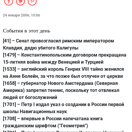
24 января 2006, 15:06
События в этот день
[41]
– Сенат провозгласил римским императором
Клавдия, дядю убитого Калигулы
[1479]
– Константинопольским договором прекращена
15-летняя война между Венецией и Турцией
[1533]
– английский король Генрих VIII тайно женился
на Анне Болейн, за что позже был отлучен от церкви
[1658]
– губернатор Нового Амстердама (Северная
Америка) запретил теннис, поскольку тот отвлекал
людей от богослужений
[1701]
– Петр I издал указ о создании в России первой
школы Навигационных наук
[1708]
– впервые в России напечатана книга
гражданским шрифтом ("Геометрия")