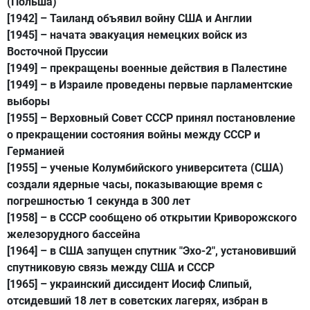
(Польша)
[1942]
– Таиланд объявил войну США и Англии
[1945]
– начата эвакуация немецких войск из
Восточной Пруссии
[1949]
– прекращены военные действия в Палестине
[1949]
– в Израиле проведены первые парламентские
выборы
[1955]
– Верховный Совет СССР принял постановление
о прекращении состояния войны между СССР и
Германией
[1955]
– ученые Колумбийского университета (США)
создали ядерные часы, показывающие время с
погрешностью 1 секунда в 300 лет
[1958]
– в СССР сообщено об открытии Криворожского
железорудного бассейна
[1964]
– в США запущен спутник "Эхо-2", установивший
спутниковую связь между США и СССР
[1965]
– украинский диссидент Иосиф Слипый,
отсидевший 18 лет в советских лагерях, избран в