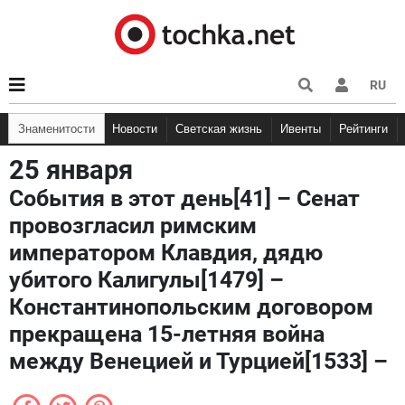
RU
Знаменитости
Новости
Светская жизнь
Ивенты
Рейтинги
25 января
События в этот день[41] – Сенат
провозгласил римским
императором Клавдия, дядю
убитого Калигулы[1479] –
Константинопольским договором
прекращена 15-летняя война
между Венецией и Турцией[1533] –