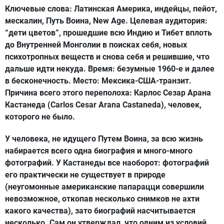
Ключевые слова: Латинская Америка, индейцы, пейот,
мескалин, Путь Воина, New Age. Целевая аудитория:
“дети цветов”, прошедшие всю Индию и Тибет вплоть
до Внутренней Монголии в поисках себя, новых
психотропных веществ и снова себя и решившие, что
дальше идти некуда. Время: безумные 1960-е и далее
в бесконечность. Место: Мексика-США-транзит.
Причина всего этого переполоха: Карлос Сезар Арана
Кастанеда (Carlos Cesar Arana Castaneda), человек,
которого не было.
У человека, не идущего Путем Воина, за всю жизнь
набирается всего одна биография и много-много
фотографий. У Кастанеды все наоборот: фотографий
его практически не существует в природе
(неугомонные американские папарацци совершили
невозможное, откопав несколько снимков не ахти
какого качества), зато биографий насчитывается
несколько. Сам он утверждал, что одним из условий