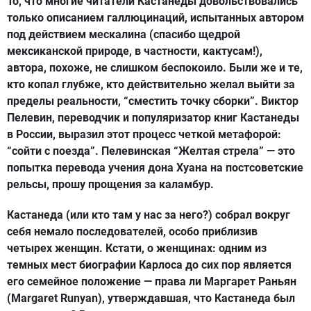
То, что многие читатели Кастанеды довольствовались
только описанием галлюцинаций, испытанных автором
под действием мескалина (спасибо щедрой
мексиканской природе, в частности, кактусам!),
автора, похоже, не слишком беспокоило. Были же и те,
кто копал глубже, кто действительно желал выйти за
пределы реальности, “сместить точку сборки”. Виктор
Пелевин, переводчик и популяризатор книг Кастанеды
в России, выразил этот процесс четкой метафорой:
“сойти с поезда”. Пелевинская “Желтая стрела” — это
попытка перевода учения дона Хуана на постсоветские
рельсы, прошу прощения за каламбур.
Кастанеда (или кто там у нас за него?) собрал вокруг
себя немало последователей, особо приблизив
четырех женщин. Кстати, о женщинах: одним из
темных мест биографии Карлоса до сих пор является
его семейное положение — права ли Маргарет Раньян
(Margaret Runyan), утверждавшая, что Кастанеда был