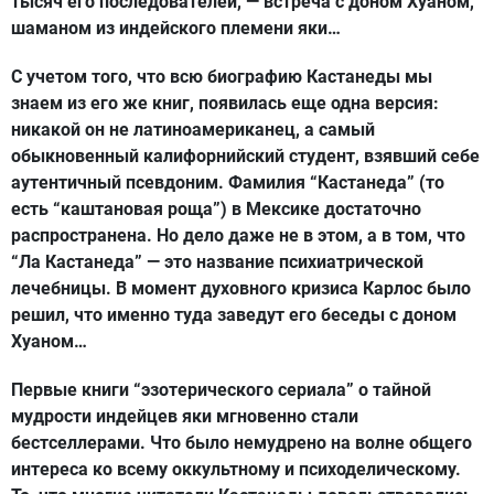
тысяч его последователей, — встреча с доном Хуаном,
шаманом из индейского племени яки…
С учетом того, что всю биографию Кастанеды мы
знаем из его же книг, появилась еще одна версия:
никакой он не латиноамериканец, а самый
обыкновенный калифорнийский студент, взявший себе
аутентичный псевдоним. Фамилия “Кастанеда” (то
есть “каштановая роща”) в Мексике достаточно
распространена. Но дело даже не в этом, а в том, что
“Ла Кастанеда” — это название психиатрической
лечебницы. В момент духовного кризиса Карлос было
решил, что именно туда заведут его беседы с доном
Хуаном…
Первые книги “эзотерического сериала” о тайной
мудрости индейцев яки мгновенно стали
бестселлерами. Что было немудрено на волне общего
интереса ко всему оккультному и психоделическому.