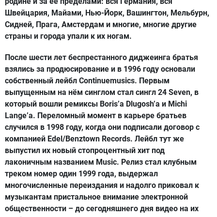
родине и за ее пределами: вся Германия, вся
Швейцария, Майами, Нью-Йорк, Вашингтон, Мельбурн,
Сидней, Прага, Амстердам и многие, многие другие
страны и города упали к их ногам.
После шести лет беспрестанного диджеинга братья
взялись за продюсирование и в 1996 году основали
собственный лейбл Continuemusics. Первым
выпущенным на нём синглом стал сингл 24 Seven, в
который вошли ремиксы Boris’а Dlugosh’а и Michi
Lange’a. Переломный момент в карьере братьев
случился в 1998 году, когда они подписали договор с
компанией Edel/Benztown Records. Лейбл тут же
выпустил их новый стопроцентный хит под
лаконичным названием Music. Релиз стал клубным
треком номер один 1999 года, выдержал
многочисленные переиздания и надолго приковал к
музыкантам пристальное внимание электронной
общественности – до сегодняшнего дня видео на их