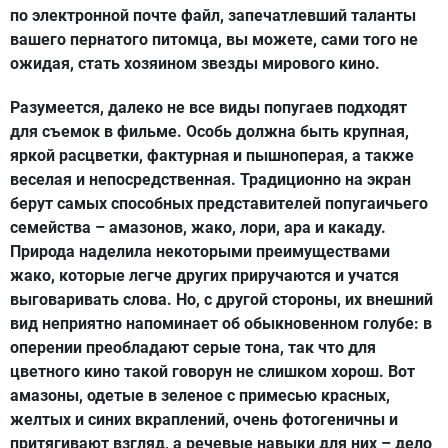
по электронной почте файл, запечатлевший таланты
вашего пернатого питомца, вы можете, сами того не
ожидая, стать хозяином звезды мирового кино.
Разумеется, далеко не все виды попугаев подходят
для съемок в фильме. Особь должна быть крупная,
яркой расцветки, фактурная и пышноперая, а также
веселая и непосредственная. Традиционно на экран
берут самых способных представителей попугаичьего
семейства – амазонов, жако, лори, ара и какаду.
Природа наделила некоторыми преимуществами
жако, которые легче других приручаются и учатся
выговаривать слова. Но, с другой стороны, их внешний
вид неприятно напоминает об обыкновенном голубе: в
оперении преобладают серые тона, так что для
цветного кино такой говорун не слишком хорош. Вот
амазоны, одетые в зеленое с примесью красных,
желтых и синих вкраплений, очень фотогеничны и
притягивают взгляд, а речевые навыки для них – дело