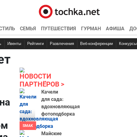
СТИЛЬ
СЕМЬЯ
ПУТЕШЕСТВИЯ
ГУРМАН
АФИША
ДО
ь
Ивенты
Рейтинги
Развлечения
Веб-конференции
Конкурсы
ет
НОВОСТИ
ПАРТНЁРОВ
Качели
на
для сада:
вдохновляющая
фотоподборка
ом
SMAK
Майские