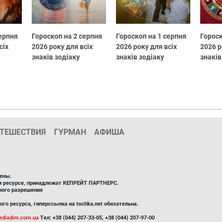
серпня
Гороскоп на 2 серпня
Гороскоп на 1 серпня
Гороск
сіх
2026 року для всіх
2026 року для всіх
2026 р
знаків зодіаку
знаків зодіаку
знаків
ТЕШЕСТВИЯ
ГУРМАН
АФИША
ены.
ом ресурсе, принадлежат КЕПРЕЙТ ПАРТНЕРС.
ного разрешения
го ресурса, гиперссылка на tochka.net обязательна.
diadim.com.ua
Тел: +38 (044) 207-33-05, +38 (044) 207-97-00