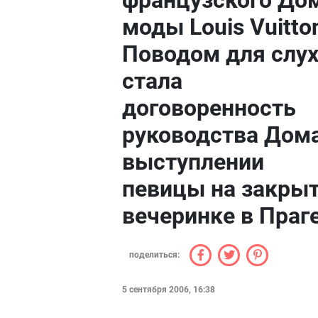
французского До
моды Louis Vuitto
Поводом для слу
стала
договоренность
руководства Дома
выступлении
певицы на закры
вечеринке в Праг
поделиться:
5 сентября 2006, 16:38