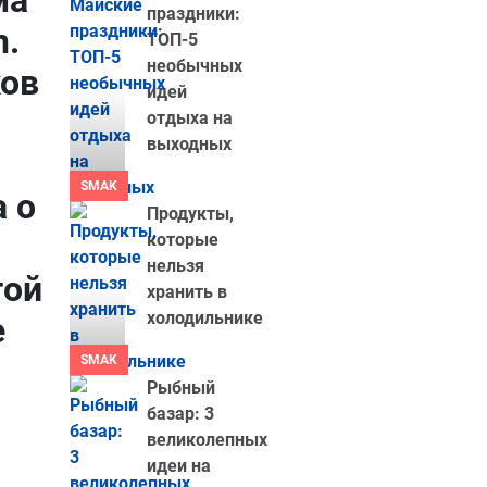
ма
праздники:
n.
ТОП-5
необычных
хов
идей
отдыха на
выходных
SMAK
 о
Продукты,
которые
нельзя
той
хранить в
холодильнике
е
SMAK
Рыбный
базар: 3
великолепных
идеи на