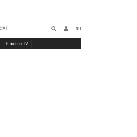
СУГ
RU
E-motion TV