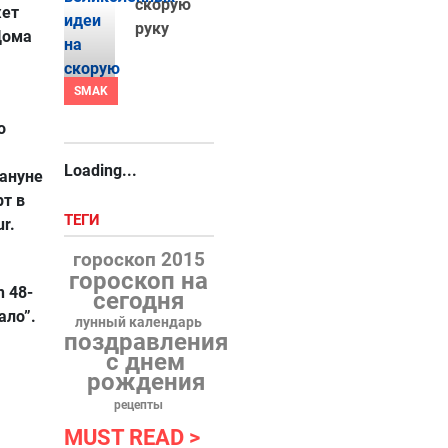
скорую
жет
руку
Дома
SMAK
о
Loading...
кануне
рт в
ТЕГИ
r.
гороскоп 2015
гороскоп на
n 48-
сегодня
ало”.
лунный календарь
поздравления
с днем
рождения
рецепты
MUST READ