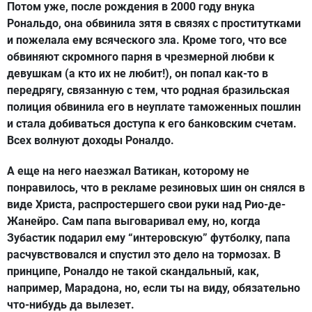
Потом уже, после рождения в 2000 году внука
Рональдо, она обвинила зятя в связях с проститутками
и пожелала ему всяческого зла. Кроме того, что все
обвиняют скромного парня в чрезмерной любви к
девушкам (а кто их не любит!), он попал как-то в
передрягу, связанную с тем, что родная бразильская
полиция обвинила его в неуплате таможенных пошлин
и стала добиваться доступа к его банковским счетам.
Всех волнуют доходы Роналдо.
А еще на него наезжал Ватикан, которому не
понравилось, что в рекламе резиновых шин он снялся в
виде Христа, распростершего свои руки над Рио-де-
Жанейро. Сам папа выговаривал ему, но, когда
Зубастик подарил ему “интеровскую” футболку, папа
расчувствовался и спустил это дело на тормозах. В
принципе, Роналдо не такой скандальный, как,
например, Марадона, но, если ты на виду, обязательно
что-нибудь да вылезет.