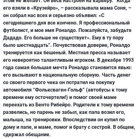
этом не желает. Он весь настроен на карьеру. “Когда
его взяли в «Крузейро», – рассказывала мама Соня, –
он собрал нас всех и серьезно объявил: «С
сегодняшнего дня все кончено. Я профессиональный
футболист, и мое имя Роналдо. Пожалуйста, забудьте
Дададо. Его больше не существует». Ему в ту пору
было шестнадцать”. Почувствовав доверие, Роналдо
тренируется как бешеный. Местная пресса называет
его невероятно талантливым игроком. В декабре 1993
года самая большая мечта Роналдо становится явью:
его вызывают в национальную сборную. Часть денег
со своего первого чека он потратил на покупку
автомобиля “Фольксваген-Гольф” (автобусы к тому
времени ему осточертели!) и помог своей маме
переехать из Бенто Рибейро. Родители к тому времени
развелись, но парень не забыл, как папа возил его,
малыша, на тренировки. Впоследствии он купил по
дому и папе, и маме, помог и брату с сестрой. В общем,
сдержал обещание.