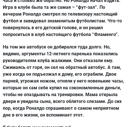
часа и столько же обратно. Но Роналдо начал ездить.
Игра в клубе была та же самая – “фут-зал”. По
вечерам Роналдо смотрел по телевизору настоящий
футбол и завидовал знаменитым футболистам. Что-то
повернулось в его детской голове, и он решил
попроситься в клуб настоящего футбола “Фламенго”.
На том же автобусе он добирался туда долго. Но,
видимо, аргументы 12-летнего паренька показались
руководителям клуба жалкими. Они отказали ему.
Сжимаясь от горя, он сел на обратный автобус. А там,
уже когда он подъезжал к дому, его ограбили. Двое
парней, угрожая ножом, отняли у него новенькие часы,
которые он сам себе купил на сэкономленные деньги,
чтобы не опаздывать на тренировки. Мама открыла
двери и увидела сына, всего облитого слезами. До сих
пор, когда Роналдо спрашивают о самом неприятном
дне в его жизни, он вспоминает этот.