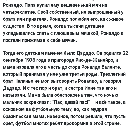
Роналдо. Папа купил ему дешевенький мяч на
четырехлетие. Свой собственный, не выпрошенный у
брата или приятеля. Роналдо полюбил его, как живое
существо. В то время, когда тысячи детишек
укладывались спать с плюшевым мишкой, Роналдо в
постели прижимал к себе мячик.
Тогда его детским именем было Дададо. Он родился 22
сентября 1976 года в пригороде Рио-де-Жанейро, и
мама назвала его в честь доктора Роналдо Валенте,
который принимал у нее уже третьи роды. Трехлетний
брат Нелиньо не мог выговорить Роналдо, а говорил
Дададо. И с тех пор и брат, и сестра Ионе так его и
называли. Мама была обеспокоена тем, что ночью
мальчик вскрикивал: “Пас, давай пас!” – и всё такое, в
основном на футбольную тему, но, как мудрая
бразильская мама, наверное, потом решила, что пусть
орет, футбол многих ребят прокормил в этой стране.