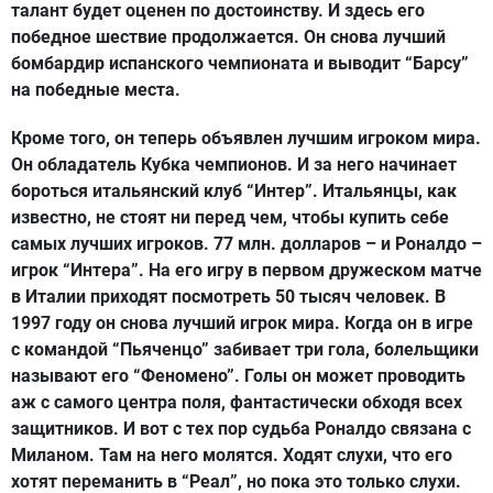
талант будет оценен по достоинству. И здесь его
победное шествие продолжается. Он снова лучший
бомбардир испанского чемпионата и выводит “Барсу”
на победные места.
Кроме того, он теперь объявлен лучшим игроком мира.
Он обладатель Кубка чемпионов. И за него начинает
бороться итальянский клуб “Интер”. Итальянцы, как
известно, не стоят ни перед чем, чтобы купить себе
самых лучших игроков. 77 млн. долларов – и Роналдо –
игрок “Интера”. На его игру в первом дружеском матче
в Италии приходят посмотреть 50 тысяч человек. В
1997 году он снова лучший игрок мира. Когда он в игре
с командой “Пьяченцо” забивает три гола, болельщики
называют его “Феномено”. Голы он может проводить
аж с самого центра поля, фантастически обходя всех
защитников. И вот с тех пор судьба Роналдо связана с
Миланом. Там на него молятся. Ходят слухи, что его
хотят переманить в “Реал”, но пока это только слухи.