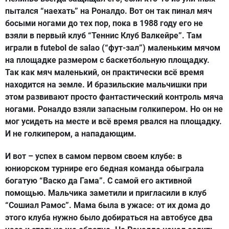
пытался “наехать” на Роналдо. Вот он так пинал мяч
босыми ногами до тех пор, пока в 1988 году его не
взяли в первый клуб “Теннис Клуб Валкейре”. Там
играли в futebol de salao (“фут-зал”) маленьким мячом
на площадке размером с баскетбольную площадку.
Так как мяч маленький, он практически всё время
находится на земле. И бразильские мальчишки при
этом развивают просто фантастический контроль мяча
ногами. Роналдо взяли запасным голкипером. Но он не
мог усидеть на месте и всё время рвался на площадку.
И не голкипером, а нападающим.
И вот – успех в самом первом своем клубе: в
юниорском турнире его бедная команда обыграла
богатую “Васко да Гама”. С самой его активной
помощью. Мальчика заметили и пригласили в клуб
“Сошиал Рамос”. Мама была в ужасе: от их дома до
этого клуба нужно было добираться на автобусе два