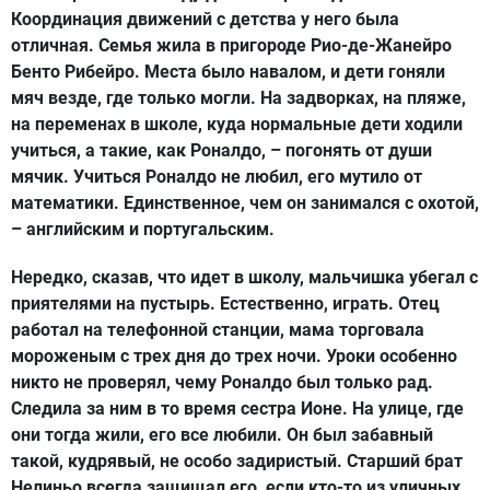
Координация движений с детства у него была
отличная. Семья жила в пригороде Рио-де-Жанейро
Бенто Рибейро. Места было навалом, и дети гоняли
мяч везде, где только могли. На задворках, на пляже,
на переменах в школе, куда нормальные дети ходили
учиться, а такие, как Роналдо, – погонять от души
мячик. Учиться Роналдо не любил, его мутило от
математики. Единственное, чем он занимался с охотой,
– английским и португальским.
Нередко, сказав, что идет в школу, мальчишка убегал с
приятелями на пустырь. Естественно, играть. Отец
работал на телефонной станции, мама торговала
мороженым с трех дня до трех ночи. Уроки особенно
никто не проверял, чему Роналдо был только рад.
Следила за ним в то время сестра Ионе. На улице, где
они тогда жили, его все любили. Он был забавный
такой, кудрявый, не особо задиристый. Старший брат
Нелиньо всегда защищал его, если кто-то из уличных