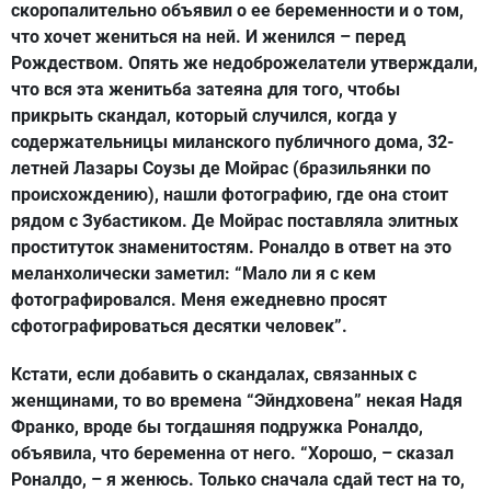
скоропалительно объявил о ее беременности и о том,
что хочет жениться на ней. И женился – перед
Рождеством. Опять же недоброжелатели утверждали,
что вся эта женитьба затеяна для того, чтобы
прикрыть скандал, который случился, когда у
содержательницы миланского публичного дома, 32-
летней Лазары Соузы де Мойрас (бразильянки по
происхождению), нашли фотографию, где она стоит
рядом с Зубастиком. Де Мойрас поставляла элитных
проституток знаменитостям. Роналдо в ответ на это
меланхолически заметил: “Мало ли я с кем
фотографировался. Меня ежедневно просят
сфотографироваться десятки человек”.
Кстати, если добавить о скандалах, связанных с
женщинами, то во времена “Эйндховена” некая Надя
Франко, вроде бы тогдашняя подружка Роналдо,
объявила, что беременна от него. “Хорошо, – сказал
Роналдо, – я женюсь. Только сначала сдай тест на то,