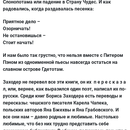
Слонопотама или падение в Страну Чудес. И как
радовались, когда раздавалась песенка:
Приятное дело –
Озорничать!
Не остановишься –
Стоит начать!
И нам было так грустно, что нельзя вместе с Питером
Пэном из одноименной пьесы навсегда остаться на
славном острове Гдетотам.
Заходер не перевел все эти книги, он их п е р е с к а з а
л, или, вернее, как выразился один поэт, написал их по-
русски. Среди книг Бориса Заходера есть переводы и
пересказы: чешского писателя Карела Чапека,
польских авторов Яна Бжехвы и Яна Грабовского. И
все они нам – давно родные и любимые. Настолько
любимые, что без них трудно представить себе