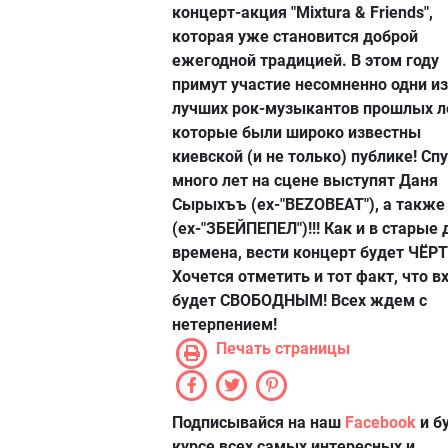
концерт-акция "Mixtura & Friends",
которая уже становится доброй
ежегодной традицией. В этом году
примут участие несомненно одни из
лучших рок-музыкантов прошлых л
которые были широко известны
киевской (и не только) публике! Сп
много лет на сцене выступят
Даня
Сырыхъъ
(ex-"BEZOBEAT"), а такж
(ex-"ЗБЕЙПЕПЕЛ")!!! Как и в старые
времена, вести концерт будет ЧЁРТ!
Хочется отметить и тот факт, что в
будет СВОБОДНЫМ! Всех ждем с
нетерпением!
Печать страницы
Подписывайся на наш
Facebook
и б
курсе всех самых интересных и