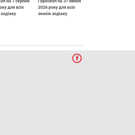
оп на 1 серпня
Гороскоп на 31 липня
оку для всіх
2026 року для всіх
 зодіаку
знаків зодіаку