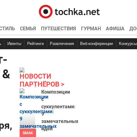
СТИЛЬ
СЕМЬЯ
ПУТЕШЕСТВИЯ
ГУРМАН
АФИША
ДО
ь
Ивенты
Рейтинги
Развлечения
Веб-конференции
Конкурсы
т-
 &
НОВОСТИ
ПАРТНЁРОВ
Композиции
с
суккулентами:
9
замечательных
ря,
идей
SMAK