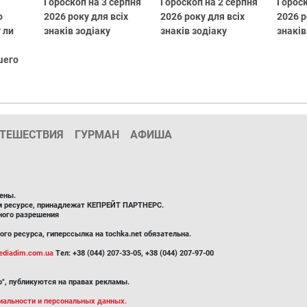
Гороскоп на 3 серпня
Гороскоп на 2 серпня
Гороск
о
2026 року для всіх
2026 року для всіх
2026 р
 ли
знаків зодіаку
знаків зодіаку
знаків
шего
ТЕШЕСТВИЯ
ГУРМАН
АФИША
ены.
ом ресурсе, принадлежат КЕПРЕЙТ ПАРТНЕРС.
ного разрешения
го ресурса, гиперссылка на tochka.net обязательна.
diadim.com.ua
Тел: +38 (044) 207-33-05, +38 (044) 207-97-00
", публикуются на правах рекламы.
иальности и персональных данных.