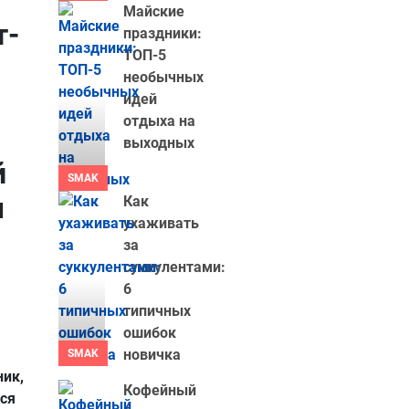
Майские
т-
праздники:
ТОП-5
необычных
идей
отдыха на
выходных
й
SMAK
м
Как
ухаживать
за
суккулентами:
6
типичных
ошибок
новичка
SMAK
ник,
Кофейный
тся