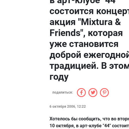
в арт-клубе "44"
состоится концер
акция "Mixtura &
Friends", которая
уже становится
доброй ежегодно
традицией. В это
году
поделиться:
6 октября 2006, 12:22
Хотелось бы сообщить, что во втор
10 октября, в арт-клубе "44" состои