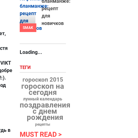
бланманже:
рецепт
для
новичков
SMAK
ет,
устя
Loading...
е
VIKT
ТЕГИ
 добре
:).
гороскоп 2015
гороскоп на
ход
сегодня
лунный календарь
поздравления
с днем
рождения
рецепты
удь в
MUST READ