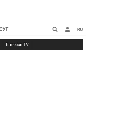
СУГ
RU
E-motion TV