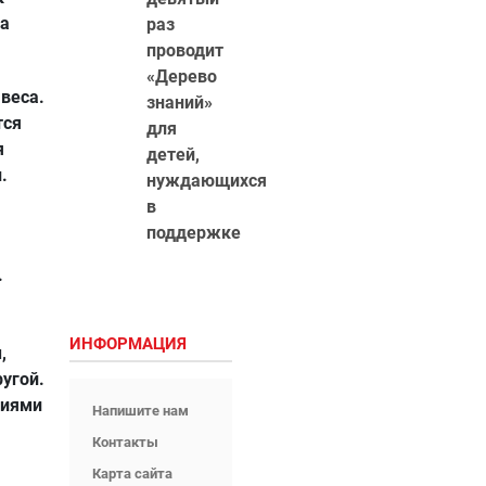
на
раз
проводит
«Дерево
веса.
знаний»
тся
для
я
детей,
.
нуждающихся
в
поддержке
.
ИНФОРМАЦИЯ
,
ругой.
ниями
Напишите нам
Контакты
Карта сайта