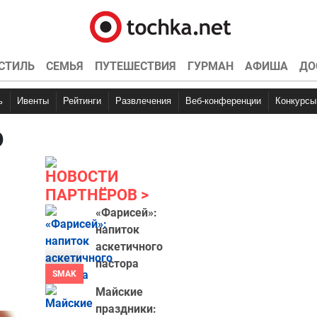
СТИЛЬ
СЕМЬЯ
ПУТЕШЕСТВИЯ
ГУРМАН
АФИША
ДО
ь
Ивенты
Рейтинги
Развлечения
Веб-конференции
Конкурсы
о
НОВОСТИ
ПАРТНЁРОВ
«Фарисей»:
напиток
аскетичного
пастора
SMAK
Майские
праздники: