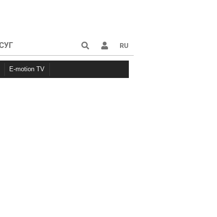
СУГ
RU
E-motion TV