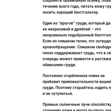
сохранять правильную осанку, плав
течение всего года, питать кожу гр
носить хороший бюстгальтер.
Один из “врагов” груди, который д
ее некрасивой и дряблой – это
неправильно подобранный бюстгал
Если он слишком тесен, это затруд
кровообращение. Слишком свобод
плохо поддерживает грудь, что в с
очередь может привести к растяж
обвисанию груди.
Постоянно сгорбленная спина не
прибавит привлекательности ваше
груди. Поэтому старайтесь ходить 
и не сутулиться.
Прямые солнечные лучи способств
старению кожи и могут вызвать ра