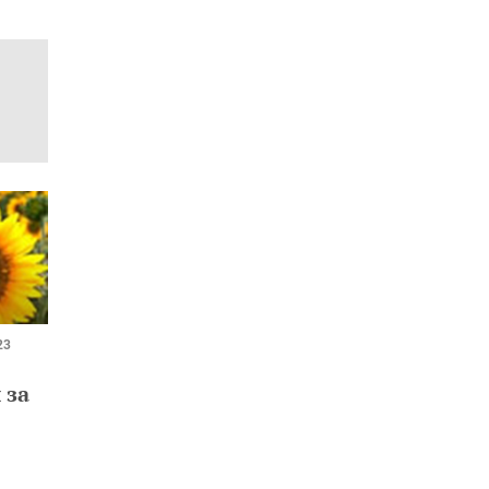
23
 за