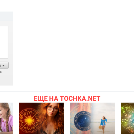
й
х:
ЕЩЕ НА TOCHKA.NET