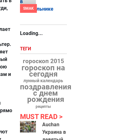
ать в
уди,
SMAK
елает
Loading...
ьтер.
ТЕГИ
няет
ный
гороскоп 2015
гороскоп на
вою
сегодня
кам и
лунный календарь
поздравления
с днем
рождения
й
рецепты
прямо
MUST READ
Auchan
уют
Украина в
к
девятый