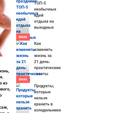
ТОП-5
необычных
идей
отдыха на
выходных
SMAK
Как
изменить
жизнь за
21 день:
практические
изнь,
советы
я.
SMAK
о из
Продукты,
вого,
которые
о
нельзя
хранить в
саж,
холодильнике