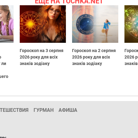
ЕЩЕ НА TOCHKA.NET
Гороскоп на 3 серпня
Гороскоп на 2 серпня
Гороск
о
2026 року для всіх
2026 року для всіх
2026 р
 ли
знаків зодіаку
знаків зодіаку
знаків
шего
ТЕШЕСТВИЯ
ГУРМАН
АФИША
ены.