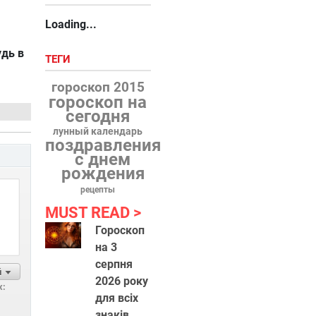
Loading...
удь в
ТЕГИ
гороскоп 2015
гороскоп на
сегодня
лунный календарь
поздравления
с днем
рождения
рецепты
MUST READ
Гороскоп
на 3
серпня
й
2026 року
х:
для всіх
знаків