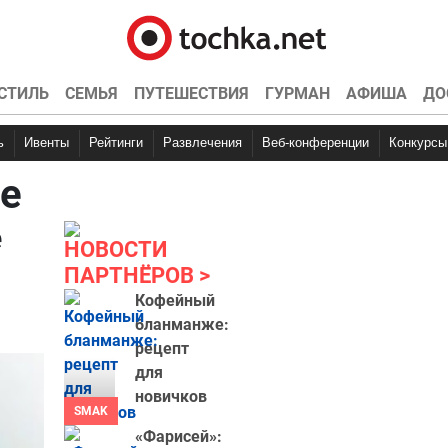
СТИЛЬ
СЕМЬЯ
ПУТЕШЕСТВИЯ
ГУРМАН
АФИША
ДО
ь
Ивенты
Рейтинги
Развлечения
Веб-конференции
Конкурсы
е
е
НОВОСТИ
ПАРТНЁРОВ
Кофейный
бланманже:
рецепт
для
новичков
SMAK
«Фарисей»: