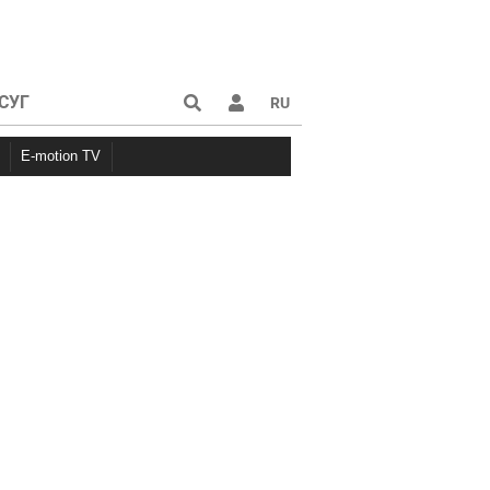
СУГ
RU
E-motion TV