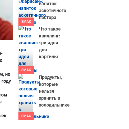
напиток
аскетичного
пастора
SMAK
Что такое
квиллинг:
три идеи
для
п-
картины
х
SMAK
м, их
Продукты,
 году
которые
нельзя
том
хранить в
е
холодильнике
шек
SMAK