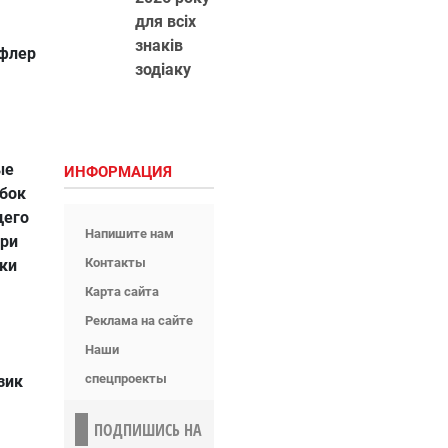
для всіх
знаків
уфлер
зодіаку
ые
ИНФОРМАЦИЯ
убок
щего
Напишите нам
при
Контакты
бки
Карта сайта
Реклама на сайте
Наши
спецпроекты
зик
ПОДПИШИСЬ НА