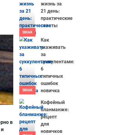
жизнь за
21 день:
практические
советы
SMAK
Как
ухаживать
за
суккулентами:
6
типичных
ошибок
новичка
SMAK
Кофейный
бланманже:
рецепт
рно в
для
 и
новичков