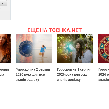
й
х:
ЕЩЕ НА TOCHKA.NET
серпня
Гороскоп на 2 серпня
Гороскоп на 1 серпня
Гороск
сіх
2026 року для всіх
2026 року для всіх
2026 р
знаків зодіаку
знаків зодіаку
знаків