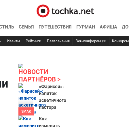
СТИЛЬ
СЕМЬЯ
ПУТЕШЕСТВИЯ
ГУРМАН
АФИША
ДО
ь
Ивенты
Рейтинги
Развлечения
Веб-конференции
Конкурсы
НОВОСТИ
ПАРТНЁРОВ
ии
«Фарисей»:
напиток
аскетичного
пастора
SMAK
Как
изменить