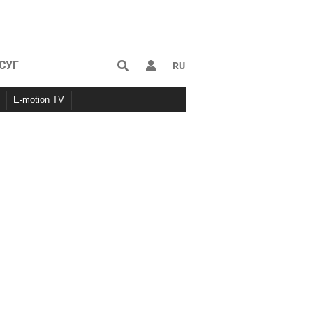
СУГ
RU
E-motion TV