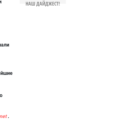
и
НАШ ДАЙДЖЕСТ!
нали
ейшие
ю
net
.