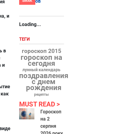
SMAK
ия
а, и
Loading...
ТЕГИ
гороскоп 2015
ь в
гороскоп на
с
сегодня
 и
лунный календарь
поздравления
с днем
рождения
ытие
 как
рецепты
MUST READ
Гороскоп
на 2
серпня
 виде
2026 року