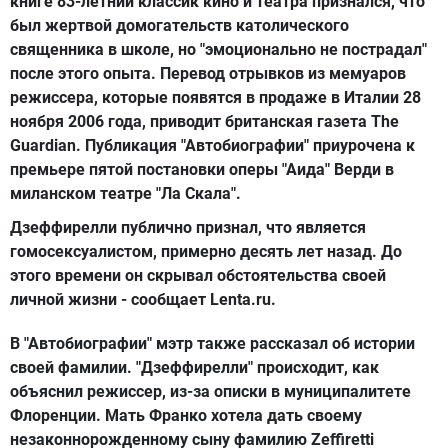
книге 83-летний классик кино и театра признался, что
был жертвой домогательств католического
священника в школе, но "эмоционально не пострадал"
после этого опыта. Перевод отрывков из мемуаров
режиссера, которые появятся в продаже в Италии 28
ноября 2006 года, приводит британская газета The
Guardian. Публикация "Автобиографии" приурочена к
премьере пятой постановки оперы "Аида" Верди в
миланском театре "Ла Скала".
Дзеффирелли публично признал, что является
гомосексуалистом, примерно десять лет назад. До
этого времени он скрывал обстоятельства своей
личной жизни - сообщает Lenta.ru.
В "Автобиографии" мэтр также рассказал об истории
своей фамилии. "Дзеффирелли" происходит, как
объяснил режиссер, из-за описки в муниципалитете
Флоренции. Мать Франко хотела дать своему
незаконнорожденному сыну фамилию Zeffiretti