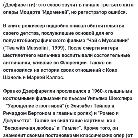
(Дзефиретти): это слово звучит в начале третьего акта
оперы Моцарта "Идоменей", но регистратор ошибся.
В книге режиссер подробно описал обстоятельства
своего детства, послужившие основой для его
полуавтобиографического фильма "Чай с Муссолини"
("Tea with Mussolini", 1999). После смерти матери
шестилетнего мальчика воспитывали состоятельные
англичанки, жившие во Флоренции. Также он
остановился на истории своих отношений с Коко
Шанель и Марией Каллас.
Франко Дзеффирелли прославился в 1960-х пышными
костюмными фильмами по пьесам Уильяма Шекспира
- "Укрощение строптивой" (с Элизабет Тейлор и
Ричардом Бертоном в главных ролях) и "Ромео и
Джульетта". Также он снял такие картины, как
"Бесконечная любовь" и "Гамлет". Кроме того, он
знаменит своими постановками классических опер (от