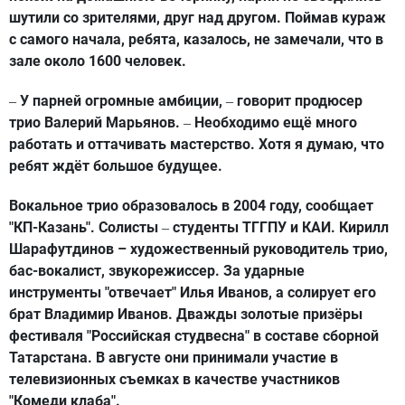
шутили со зрителями, друг над другом. Поймав кураж
с самого начала, ребята, казалось, не замечали, что в
зале около 1600 человек.
У парней огромные амбиции,
говорит продюсер
–
–
трио Валерий Марьянов.
Необходимо ещё много
–
работать и оттачивать мастерство. Хотя я думаю, что
ребят ждёт большое будущее.
Вокальное трио образовалось в 2004 году, сообщает
"КП-Казань". Солисты
студенты ТГГПУ и КАИ. Кирилл
–
Шарафутдинов – художественный руководитель трио,
бас-вокалист, звукорежиссер. За ударные
инструменты "отвечает" Илья Иванов, а солирует его
брат Владимир Иванов. Дважды золотые призёры
фестиваля "Российская студвесна" в составе сборной
Татарстана. В августе они принимали участие в
телевизионных съемках в качестве участников
"Комеди клаба".