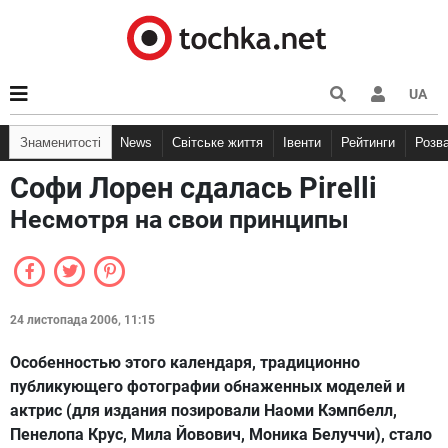
UA
Знаменитості
News
Світське життя
Івенти
Рейтинги
Розв
Софи Лорен сдалась Pirelli
Несмотря на свои принципы
24 листопада 2006, 11:15
Особенностью этого календаря, традиционно
публикующего фотографии обнаженных моделей и
актрис (для издания позировали
Наоми Кэмпбелл
,
Пенелопа Крус
,
Мила Йовович
,
Моника Белуччи
), стало