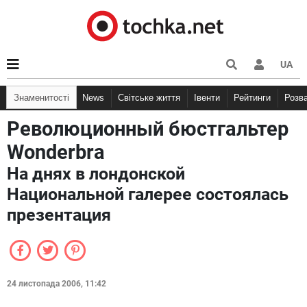
UA
Знаменитості
News
Світське життя
Івенти
Рейтинги
Розв
Революционный бюстгальтер
Wonderbra
На днях в лондонской
Национальной галерее состоялась
презентация
24 листопада 2006, 11:42