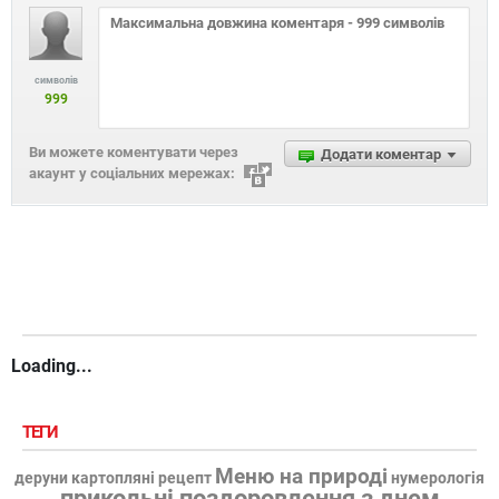
символів
999
Ви можете коментувати через
Додати коментар
акаунт у соціальних мережах:
Loading...
ТЕГИ
Меню на природі
деруни картопляні рецепт
нумерологія
прикольні поздоровлення з днем