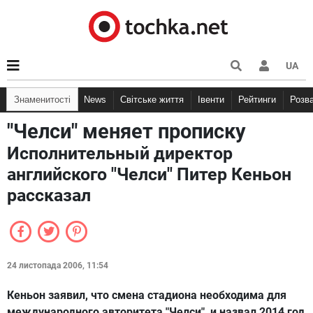
UA
Знаменитості
News
Світське життя
Івенти
Рейтинги
Розв
"Челси" меняет прописку
Исполнительный директор
английского "Челси" Питер Кеньон
рассказал
24 листопада 2006, 11:54
Кеньон заявил, что смена стадиона необходима для
международного авторитета "Челси", и назвал 2014 год