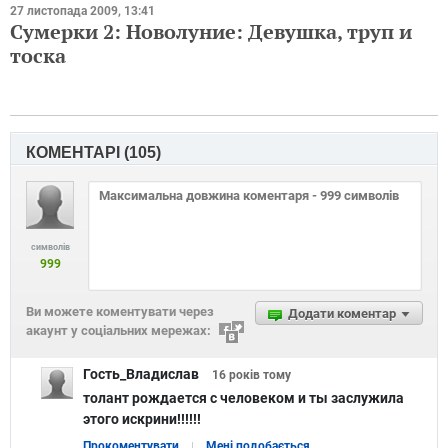
27 листопада 2009, 13:41
Сумерки 2: Новолуние: Девушка, труп и
тоска
КОМЕНТАРІ (
105
)
символів
999
Ви можете коментувати через
Додати коментар
акаунт у соціальних мережах:
Гость_Владислав
16 років
тому
толант рождается с человеком и ты заслужила
этого искрини!!!!!!
Прокоментувати
Мені подобається