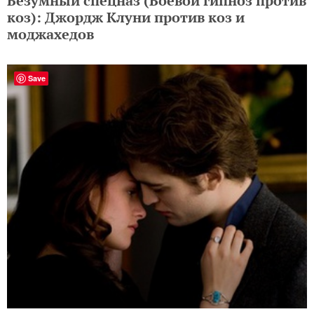
Безумный спецназ (Боевой гипноз против
коз): Джордж Клуни против коз и
моджахедов
Save