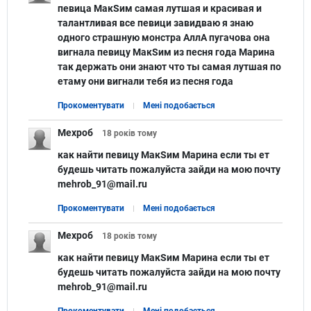
певица МакSим самая лутшая и красивая и
талантливая все певици завидваю я знаю
одного страшную монстра АллА пугачова она
вигнала певицу МакSим из песня года Марина
так держать они знают что ты самая лутшая по
етаму они вигнали тебя из песня года
Прокоментувати
Мені подобається
Мехроб
18 років
тому
как найти певицу МакSим Марина если ты ет
будешь читать пожалуйста зайди на мою почту
mehrob_91@mail.ru
Прокоментувати
Мені подобається
Мехроб
18 років
тому
как найти певицу МакSим Марина если ты ет
будешь читать пожалуйста зайди на мою почту
mehrob_91@mail.ru
Прокоментувати
Мені подобається