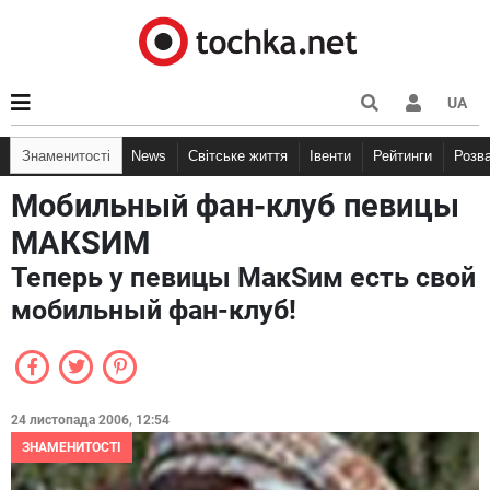
UA
Знаменитості
News
Світське життя
Івенти
Рейтинги
Розв
Мобильный фан-клуб певицы
МАКSИМ
Теперь у певицы МакSим есть свой
мобильный фан-клуб!
24 листопада 2006, 12:54
ЗНАМЕНИТОСТІ