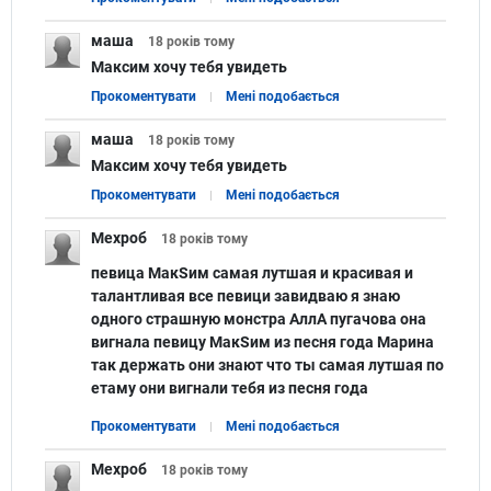
маша
18 років
тому
Максим хочу тебя увидеть
Прокоментувати
Мені подобається
маша
18 років
тому
Максим хочу тебя увидеть
Прокоментувати
Мені подобається
Мехроб
18 років
тому
певица МакSим самая лутшая и красивая и
талантливая все певици завидваю я знаю
одного страшную монстра АллА пугачова она
вигнала певицу МакSим из песня года Марина
так держать они знают что ты самая лутшая по
етаму они вигнали тебя из песня года
Прокоментувати
Мені подобається
Мехроб
18 років
тому