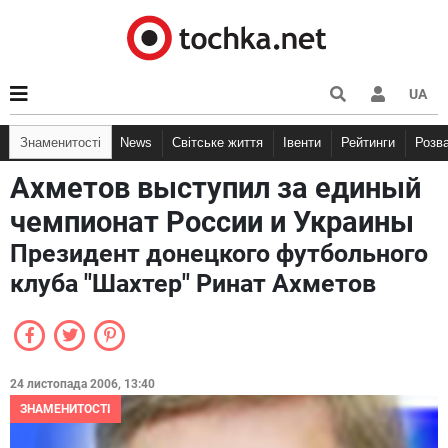
UA
Знаменитості
News
Світське життя
Івенти
Рейтинги
Розв
Ахметов выступил за единый
чемпионат России и Украины
Президент донецкого футбольного
клуба "Шахтер" Ринат Ахметов
24 листопада 2006, 13:40
ЗНАМЕНИТОСТІ