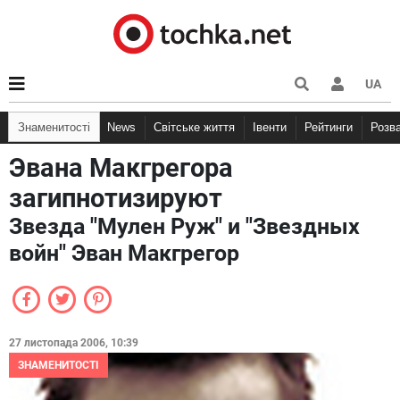
UA
Знаменитості
News
Світське життя
Івенти
Рейтинги
Розв
Эвана Макгрегора
загипнотизируют
Звезда "Мулен Руж" и "Звездных
войн" Эван Макгрегор
27 листопада 2006, 10:39
ЗНАМЕНИТОСТІ