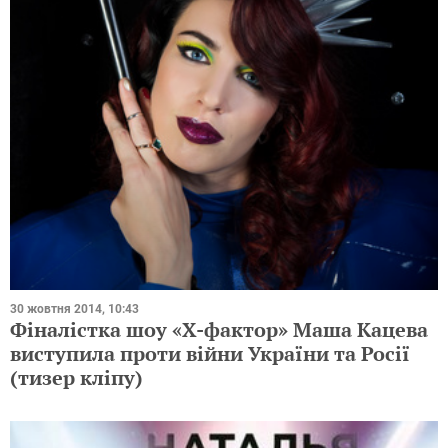
30 жовтня 2014, 10:43
Фіналістка шоу «Х-фактор» Маша Кацева
виступила проти війни України та Росії
(тизер кліпу)