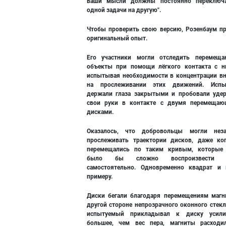
ваши мысли должны постоянно переключа
одной задачи на другую".
Чтобы проверить свою версию, Розенбаум п
оригинальный опыт.
Его участники могли отследить перемещ
объекты при помощи лёгкого контакта с н
испытывая необходимости в концентрации в
на прослеживании этих движений. Испы
держали глаза закрытыми и пробовали уде
свои руки в контакте с двумя перемеща
дисками.
Оказалось, что добровольцы могли неза
прослеживать траектории дисков, даже ко
перемещались по таким кривым, которые
было бы сложно воспроизвести р
самостоятельно. Одновременно квадрат и 
примеру.
Диски бегали благодаря перемещениям магн
другой стороне непрозрачного оконного стекл
испытуемый прикладывал к диску усили
большее, чем вес пера, магниты расходи