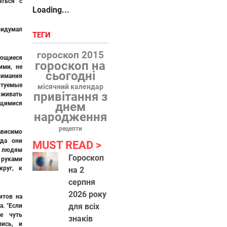
ться с
Loading...
ридумал
ТЕГИ
гороскоп 2015
ающиеся
гороскоп на
ими, не
сьогодні
нимания
туемые
місячний календар
привітання з
рживать
ющимися
днем
народження
рецепти
висимо
гда они
MUST READ
 людям
Гороскоп
уками
круг, к
на 2
серпня
2026 року
итов на
для всіх
а. "Если
е чуть
знаків
лись, и