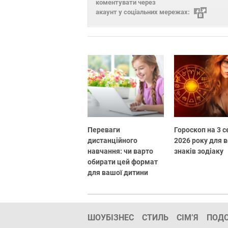
коментувати через
акаунт у соціальних мережах:
Переваги
Гороскоп на 3 
дистанційного
2026 року для в
навчання: чи варто
знаків зодіаку
обирати цей формат
для вашої дитини
ШОУБІЗНЕС
СТИЛЬ
СІМ’Я
ПОД