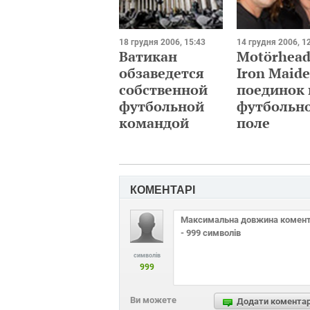
18 грудня 2006, 15:43
14 грудня 2006, 1
Ватикан
Motörhead
обзаведется
Iron Maide
собственной
поединок 
футбольной
футбольн
командой
поле
КОМЕНТАРІ
символів
999
Ви можете
Додати комента