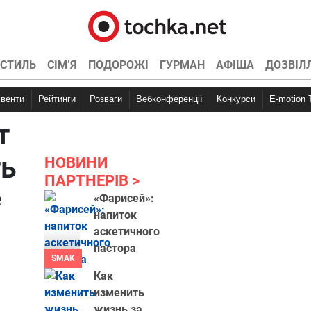
СТИЛЬ
СІМ’Я
ПОДОРОЖІ
ГУРМАН
АФІША
ДОЗВІЛ
Івенти
Рейтинги
Розваги
Вебконференції
Конкурси
E-motion
т
ть
НОВИНИ
ПАРТНЕРІВ
е
«Фарисей»:
напиток
аскетичного
пастора
SMAK
Как
изменить
жизнь за