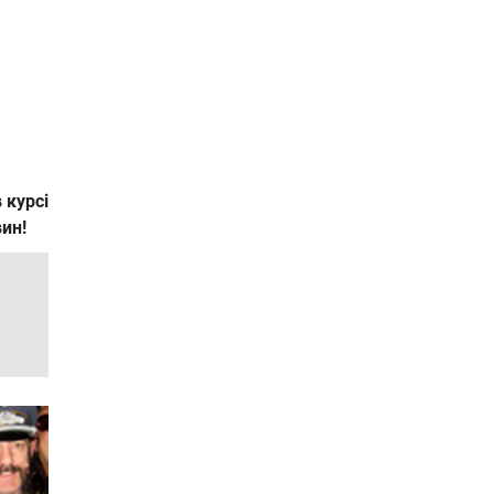
 курсі
вин!