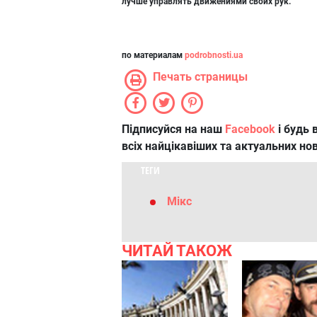
лучше управлять движениями своих рук.
по материалам
podrobnosti.ua
Печать страницы
Підписуйся на наш
Facebook
і будь в
всіх найцікавіших та актуальних но
ТЕГИ
Мікс
ЧИТАЙ ТАКОЖ