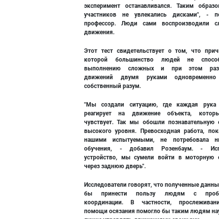
эксперимент останавливался. Таким образ
участников не увлекались дисками", - п
профессор. Люди сами воспроизводили с
движения.
Этот тест свидетельствует о том, что прич
которой большинство людей не спос
выполнению сложных и при этом раз
движений двумя руками одновременн
собственный разум.
"Мы создали ситуацию, где каждая рука
реагирует на движение объекта, котор
чувствует. Так мы обошли познавательную 
высокого уровня. Превосходная работа, пок
нашими испытуемыми, не потребовала ни
обучения, - добавил Розенбаум. - Исп
устройство, мы сумели войти в моторную 
через заднюю дверь".
Исследователи говорят, что полученные данны
бы принести пользу людям с проб
координации. В частности, прослеживан
помощи осязания помогло бы таким людям на