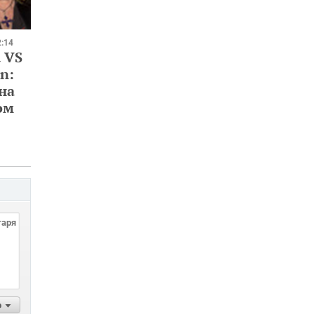
2:14
 VS
n:
на
ом
р