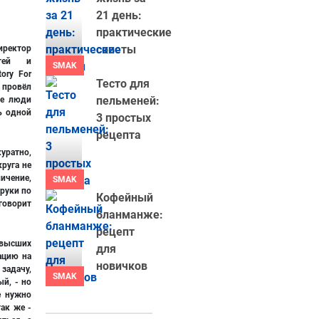
21 день:
практические
советы
ректор
стей и
SMAK
ory For
Тесто для
 провёл
пельменей:
ые люди
ь одной
3 простых
рецепта
уратно,
круга не
ичение,
SMAK
 руки по
Кофейный
говорит
бланманже:
рецепт
 высших
для
ацию на
новичков
задачу,
SMAK
ый, - но
е нужно
ак же -