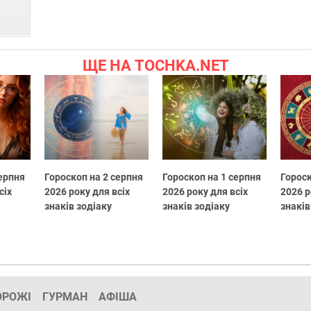
ЩЕ НА TOCHKA.NET
серпня
Гороскоп на 2 серпня
Гороскоп на 1 серпня
Гороск
сіх
2026 року для всіх
2026 року для всіх
2026 р
знаків зодіаку
знаків зодіаку
знаків
ОРОЖІ
ГУРМАН
АФІША