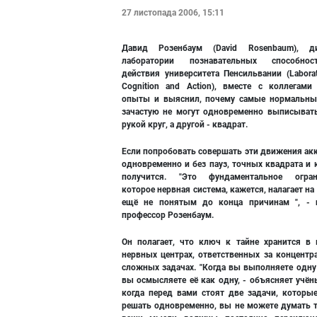
27 листопада 2006, 15:11
Давид Розенбаум (David Rosenbaum), ди
лаборатории познавательных способно
действия университета Пенсильвании (Laborat
Cognition and Action), вместе с коллегами
опыты и выяснил, почему самые нормальн
зачастую не могут одновременно выписыват
рукой круг, а другой - квадрат.
Если попробовать совершать эти движения акк
одновременно и без пауз, точных квадрата и 
получится. "Это фундаментальное огран
которое нервная система, кажется, налагает на
ещё не понятым до конца причинам ", - 
профессор Розенбаум.
Он полагает, что ключ к тайне хранится в
нервных центрах, ответственных за концентр
сложных задачах. "Когда вы выполняете одну 
вы осмысляете её как одну, - объясняет учён
когда перед вами стоят две задачи, которы
решать одновременно, вы не можете думать т