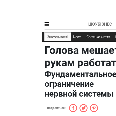
ШОУБІЗНЕС
Знаменитості
News
Світське життя
Голова мешае
рукам работа
Фундаментально
ограничение
нервной системы
поделиться: