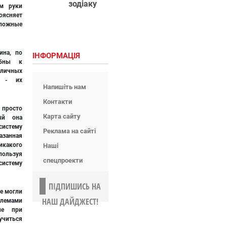
зодіаку
ом руки
оясняет
ложные
ина, по
ІНФОРМАЦІЯ
обны к
личных
о - их
Напишіть нам
Контакти
 просто
Карта сайту
ый она
систему
Реклама на сайті
азанная
какого
Наші
ользуя
спецпроекти
систему
ПІДПИШИСЬ НА
е могли
НАШ ДАЙДЖЕСТ!
лемами
ие при
учиться