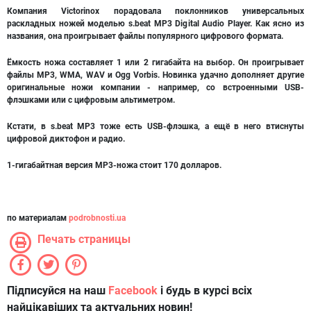
Компания Victorinox порадовала поклонников универсальных
раскладных ножей моделью s.beat MP3 Digital Audio Player. Как ясно из
названия, она проигрывает файлы популярного цифрового формата.
Ёмкость ножа составляет 1 или 2 гигабайта на выбор. Он проигрывает
файлы MP3, WMA, WAV и Ogg Vorbis. Новинка удачно дополняет другие
оригинальные ножи компании - например, со встроенными USB-
флэшками или с цифровым альтиметром.
Кстати, в s.beat MP3 тоже есть USB-флэшка, а ещё в него втиснуты
цифровой диктофон и радио.
1-гигабайтная версия MP3-ножа стоит 170 долларов.
по материалам
podrobnosti.ua
Печать страницы
Підписуйся на наш
Facebook
і будь в курсі всіх
найцікавіших та актуальних новин!