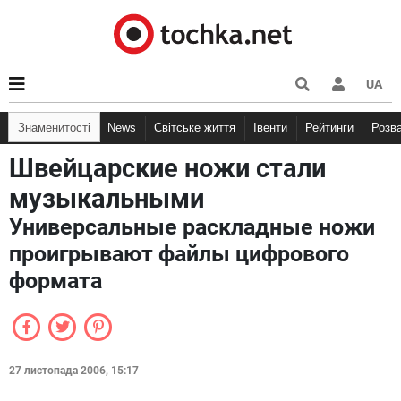
UA
Знаменитості
News
Світське життя
Івенти
Рейтинги
Розв
Швейцарские ножи стали
музыкальными
Универсальные раскладные ножи
проигрывают файлы цифрового
формата
27 листопада 2006, 15:17