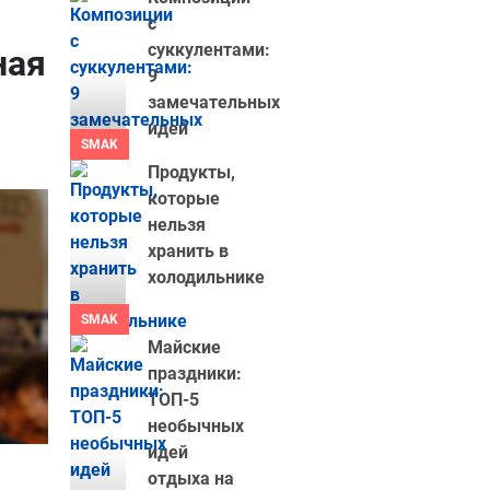
с
суккулентами:
ная
9
замечательных
идей
SMAK
Продукты,
которые
нельзя
хранить в
холодильнике
SMAK
Майские
праздники:
ТОП-5
необычных
идей
отдыха на