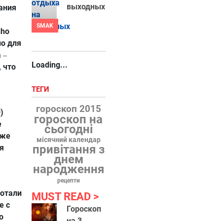
выходных
пания
SMAK
nho
но для
а
–
Loading...
 что
ТЕГИ
гороскоп 2015
)
гороскоп на
е
сьогодні
кже
місячний календар
привітання з
я
днем
народження
рецепти
ботали
MUST READ
е с
Гороскоп
о
на 3