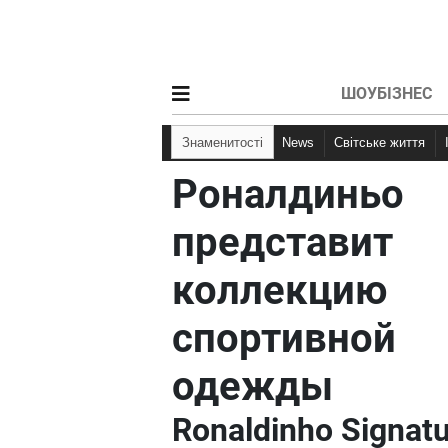
ШОУБІЗНЕС
Знаменитості
News
Світське життя
Роналдиньо
представит
коллекцию
спортивной
одежды
Ronaldinho Signat