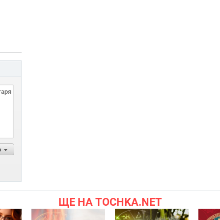
р
ЩЕ НА TOCHKA.NET