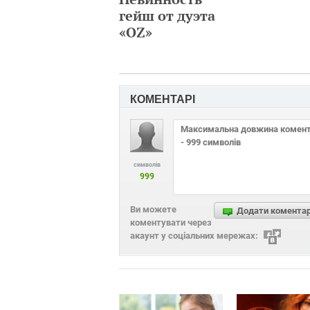
гейш от дуэта
«OZ»
КОМЕНТАРІ
символів
999
Ви можете
Додати комента
коментувати через
акаунт у соціальних мережах: