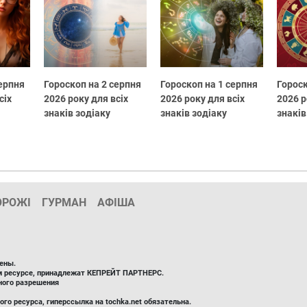
серпня
Гороскоп на 2 серпня
Гороскоп на 1 серпня
Гороск
сіх
2026 року для всіх
2026 року для всіх
2026 р
знаків зодіаку
знаків зодіаку
знаків
ОРОЖІ
ГУРМАН
АФІША
ены.
ом ресурсе, принадлежат КЕПРЕЙТ ПАРТНЕРС.
ного разрешения
го ресурса, гиперссылка на tochka.net обязательна.