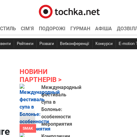
СТИЛЬ
СІМ’Я
ПОДОРОЖІ
ГУРМАН
АФІША
ДОЗВІЛ
Івенти
Рейтинги
Розваги
Вебконференції
Конкурси
E-motion
НОВИНИ
ПАРТНЕРІВ
Международный
фестиваль
супа в
Болонье:
особенности
мероприятия
ure
SMAK
Композиции