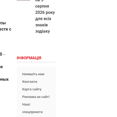
серпня
2026 року
для всіх
тсы
знаків
есте с
зодіаку
е
10
–
ІНФОРМАЦІЯ
ые
Напишіть нам
рных
Контакти
Карта сайту
Реклама на сайті
Наші
спецпроекти