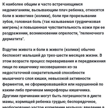
К наиболее общим и часто встречающимся
недомоганиям, вызывающим плач ребенка, относятся
боли в животике (колики), боли при прорезывании
зубов, головная боль (так называемая грудничковая
мигрень) и повышенная чувствительность кожи при ее
раздражении, возникновении опрелости, "пеленочного
дерматита".
Вздутие живота и боли в животе (колики) обычно
беспокоят малышей до трех-шести месяцев жизни. В
этом возрасте процесс переваривания и передвижения
пищи по кишечнику несовершенен из-за
недостаточной сократительной способности
мышечного слоя кишки, невысокой активности
ферментов, не сформировавшейся или нарушенной по
каким-либо причинам микрофлоры кишечника.
Другими причинами могут быть погрешности в диете
мамы, кормящей ребенка грудью; беспорядочное,
необоснованно частое кормление малыша; введение в