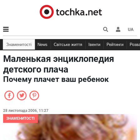
UA
Знаменитості
News
Світське життя
Івенти
Рейтинги
Розв
Маленькая энциклопедия
детского плача
Почему плачет ваш ребенок
28 листопада 2006, 11:27
ЗНАМЕНИТОСТІ