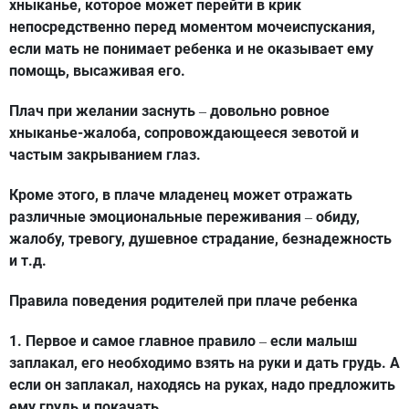
хныканье, которое может перейти в крик
непосредственно перед моментом мочеиспускания,
если мать не понимает ребенка и не оказывает ему
помощь, высаживая его.
Плач при желании заснуть
довольно ровное
–
хныканье-жалоба, сопровождающееся зевотой и
частым закрыванием глаз.
Кроме этого, в плаче младенец может отражать
различные эмоциональные переживания
обиду,
–
жалобу, тревогу, душевное страдание, безнадежность
и т.д.
Правила поведения родителей при плаче ребенка
1. Первое и самое главное правило
если малыш
–
заплакал, его необходимо взять на руки и дать грудь. А
если он заплакал, находясь на руках, надо предложить
ему грудь и покачать.