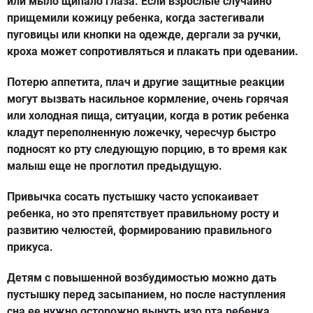
или мыло щипало глаза. Если взрослые случайно
прищемили кожицу ребенка, когда застегивали
пуговицы или кнопки на одежде, дергали за ручки,
кроха может сопротивляться и плакать при одевании.
Потерю аппетита, плач и другие защитные реакции
могут вызвать насильное кормление, очень горячая
или холодная пища, ситуации, когда в ротик ребенка
кладут переполненную ложечку, чересчур быстро
подносят ко рту следующую порцию, в то время как
малыш еще не проглотил предыдущую.
Привычка сосать пустышку часто успокаивает
ребенка, но это препятствует правильному росту и
развитию челюстей, формированию правильного
прикуса.
Детям с повышенной возбудимостью можно дать
пустышку перед засыпанием, но после наступления
сна ее нужно осторожно вынуть изо рта ребенка.