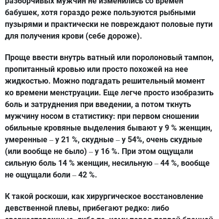
разборчивых мужчин не изменились со времен
бабушек, хотя гораздо реже пользуются рыбными
пузырями и практически не повреждают половые пути
для получения крови (себе дороже).
Проще ввести внутрь ватный или поролоновый тампон,
пропитанный кровью или просто похожей на нее
жидкостью. Можно подгадать решительный момент
ко времени менструации. Еще легче просто изобразить
боль и затруднения при введении, а потом ткнуть
мужчину носом в статистику: при первом сношении
обильные кровяные выделения бывают у 9 % женщин,
умеренные
у 21 %, скудные
у 54%, очень скудные
–
–
(или вообще не было)
у 16 %. При этом ощущали
–
сильную боль 14 % женщин, несильную
44 %, вообще
–
не ощущали боли
42 %.
–
К такой роскоши, как хирургическое восстановление
девственной плевы, прибегают редко: либо