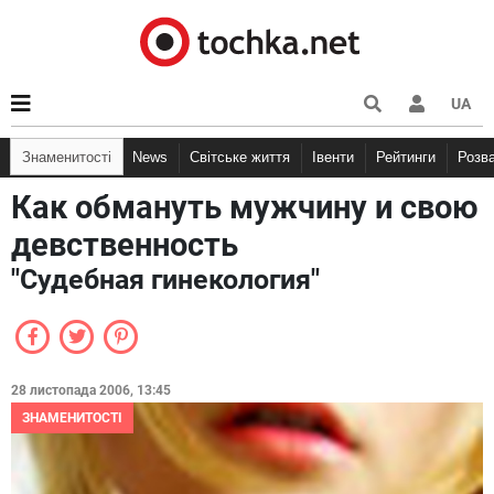
UA
Знаменитості
News
Світське життя
Івенти
Рейтинги
Розв
Как обмануть мужчину и свою
девственность
"Судебная гинекология"
28 листопада 2006, 13:45
ЗНАМЕНИТОСТІ