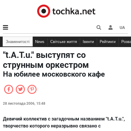
UA
Знаменитості
News
Світське життя
Івенти
Рейтинги
Розв
"t.A.T.u." выступят со
струнным оркестром
На юбилее московского кафе
28 листопада 2006, 15:48
Девичий коллектив с загадочным названием "t.A.T.u.",
творчество которого неразрывно связано с