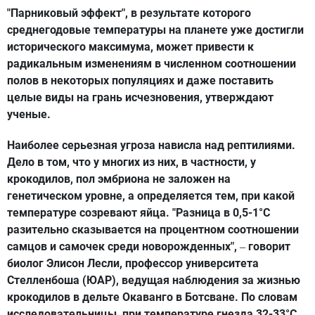
"Парниковый эффект", в результате которого
среднегодовые температуры на планете уже достигли
исторического максимума, может привести к
радикальным изменениям в численном соотношении
полов в некоторых популяциях и даже поставить
целые виды на грань исчезновения, утверждают
ученые.
Наиболее серьезная угроза нависла над рептилиями.
Дело в том, что у многих из них, в частности, у
крокодилов, пол эмбриона не заложен на
генетическом уровне, а определяется тем, при какой
температуре созревают яйца. "Разница в 0,5-1°C
разительно сказывается на процентном соотношении
самцов и самочек среди новорожденных",
говорит
–
биолог Элисон Лесли, профессор университета
Стелленбоша (ЮАР), ведущая наблюдения за жизнью
крокодилов в дельте Окаванго в Ботсване. По словам
исследовательницы, при температуре гнезда 32-33°С