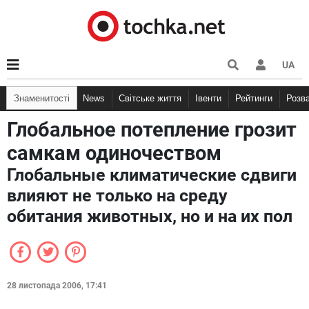
UA
Знаменитості
News
Світське життя
Івенти
Рейтинги
Розв
Глобальное потепление грозит
самкам одиночеством
Глобальные климатические сдвиги
влияют не только на среду
обитания животных, но и на их пол
28 листопада 2006, 17:41