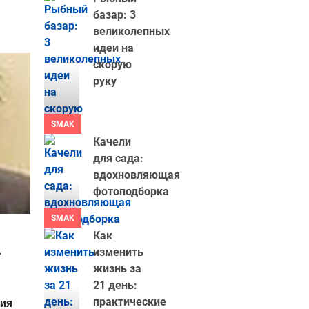
базар: 3
великолепных
идеи на
скорую
руку
SMAK
Качели
для сада:
вдохновляющая
фотоподборка
SMAK
Как
изменить
-
жизнь за
21 день:
практические
ния