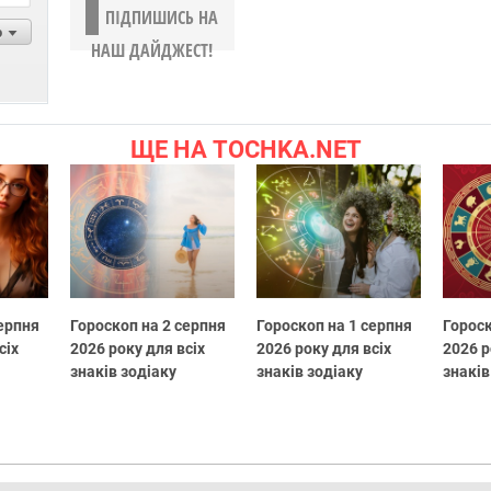
ПІДПИШИСЬ НА
р
НАШ ДАЙДЖЕСТ!
ЩЕ НА TOCHKA.NET
серпня
Гороскоп на 2 серпня
Гороскоп на 1 серпня
Гороск
сіх
2026 року для всіх
2026 року для всіх
2026 р
знаків зодіаку
знаків зодіаку
знаків