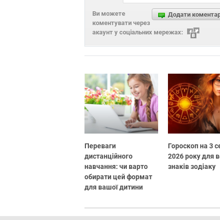
Ви можете
Додати комента
коментувати через
акаунт у соціальних мережах:
Переваги
Гороскоп на 3 
дистанційного
2026 року для в
навчання: чи варто
знаків зодіаку
обирати цей формат
для вашої дитини