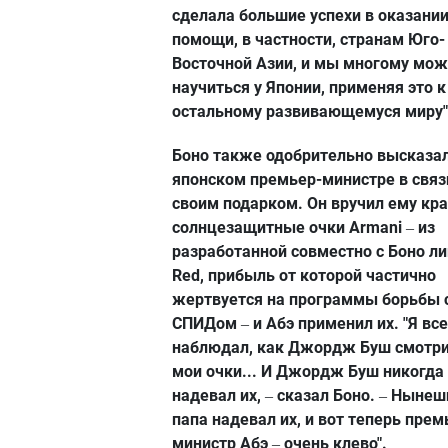
сделала большие успехи в оказани
помощи, в частности, странам Юго-
Восточной Азии, и мы многому мо
научиться у Японии, применяя это к
остальному развивающемуся миру"
Боно также одобрительно высказал
японском премьер-министре в связ
своим подарком. Он вручил ему кр
солнцезащитные очки Armani
из
–
разработанной совместно с Боно л
Red, прибыль от которой частично
жертвуется на программы борьбы 
СПИДом
и Абэ применил их. "Я вс
–
наблюдал, как Джордж Буш смотри
мои очки... И Джордж Буш никогда
надевал их,
сказал Боно.
Нынеш
–
–
папа надевал их, и вот теперь прем
министр Абэ
очень клево".
–