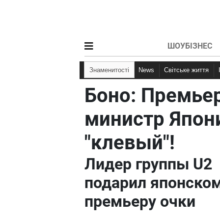
ШОУБІЗНЕС
Знаменитості
News
Світське життя
Боно: Премье
министр Япон
"клевый"!
Лидер группы U2
подарил японско
премьеру очки