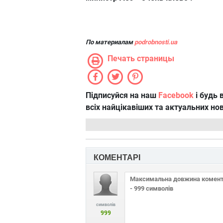
По материалам
podrobnosti.ua
Печать страницы
Підписуйся на наш
Facebook
і будь в
всіх найцікавіших та актуальних но
КОМЕНТАРІ
символів
999