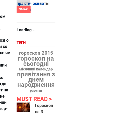
советы
и
SMAK
жем
.
Loading...
ся о
ТЕГИ
и со
гороскоп 2015
асные
гороскоп на
сьогодні
инии
місячний календар
привітання з
со
днем
народження
егда
т на
рецепти
 не
MUST READ
ний
Гороскоп
ьер-
на 3