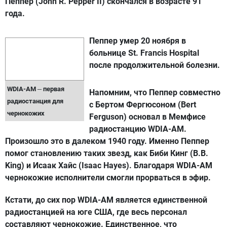
Пеппер (John R. Pepper II) скончался в возрасте 91
года.
Пеппер умер 20 ноября в
больнице St. Francis Hospital
после продолжительной болезни.
–
WDIA-AM
первая
Напомним, что Пеппер совместно
радиостанция для
с Бертом Фергюсоном (Bert
чернокожих
Ferguson) основал в Мемфисе
радиостанцию WDIA-AM.
Произошло это в далеком 1940 году. Именно Пеппер
помог становлению таких звезд, как Биби Кинг (B.B.
King) и Исаак Хайс (Isaac Hayes). Благодаря WDIA-AM
чернокожие исполнители смогли прорваться в эфир.
Кстати, до сих пор WDIA-AM является единственной
радиостанцией на юге США, где весь персонал
составляют чернокожие. Единственное, что