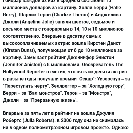
Гонорар каждой из них в среднем составлял 15
миллионов долларов за картину. Холли Берри (Halle
Berry), Шарлиз Терон (Charlize Theron) и Анджелина
Джоли (Angelina Jolie) заняли шестое, седьмое и
восьмое места с гонорарами в 14, 10 и 10 миллионов
соответственно. Впервые в десятку самых
высокооплачиваемых актрис вошла Кирстен Данст
(Kirsten Dunst), получающая от 8 до 10 миллионов за
картину. Замыкает рейтинг Дженнифер Энистон
(Jennifer Aniston) с 8 миллионами. Обозреватель The
Hollywood Reporter отметил, что пять из десяти актрис
в разыне годы получали премии "Оскар": Уизерспун
за
–
"Переступить черту", Зеллвеггер
за "Холодную гору",
–
Берри
за "Бал монстров", Терон
за "Монстра",
–
–
Джоли
за "Прерванную жизнь".
–
Впервые за пять лет в рейтинг не вошла Джулия
Робертс (Julia Roberts): в 2006 году она не снималась
ни в одном полнометражном игровом проекте. Однако