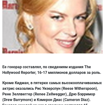
Ее гонорар составлял, по сведениям издания The
Hollywood Reporter, 16-17 миллионов долларов за роль.
Кроме Кидман, в пятерке самых высокооплачиваемых
актрис оказались Рис Уизерспун (Reese Witherspoon),
Рене Зеллвеггер (Renee Zellwegger), Дрю Бэрримор
(Drew Barrymore) и Кэмерон Диас (Cameron Diaz).