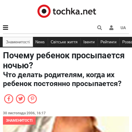
UA
Знаменитості
News
Світське життя
Івенти
Рейтинги
Розв
Почему ребенок просыпается
ночью?
Что делать родителям, когда их
ребенок постоянно просыпается?
30 листопада 2006, 16:17
ЗНАМЕНИТОСТІ