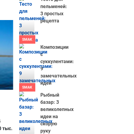
пельменей:
3 простых
рецепта
SMAK
Композиции
с
суккулентами:
9
замечательных
идей
SMAK
Рыбный
базар: 3
великолепных
идеи на
4
скорую
 тыс.
руку