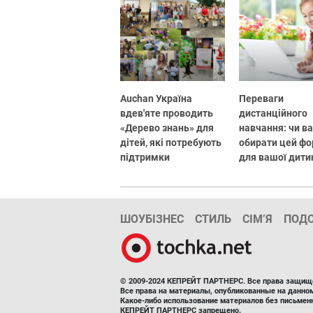
Auchan Україна
Переваги
вдев'яте проводить
дистанційного
«Дерево знань» для
навчання: чи в
дітей, які потребують
обирати цей ф
підтримки
для вашої дити
ШОУБІЗНЕС
СТИЛЬ
СІМ’Я
ПОД
© 2009-2024 КЕПРЕЙТ ПАРТНЕРС. Все права защищ
Все права на материалы, опубликованные на данн
Какое-либо использование материалов без письмен
КЕПРЕЙТ ПАРТНЕРС запрещено.