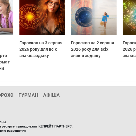
Гороскоп на 3 серпня
Гороскоп на 2 серпня
Гороск
2026 року для всіх
2026 року для всіх
2026 р
арто
знаків зодіаку
знаків зодіаку
знаків
ормат
ни
ОРОЖІ
ГУРМАН
АФІША
ены.
ом ресурсе, принадлежат КЕПРЕЙТ ПАРТНЕРС.
ного разрешения