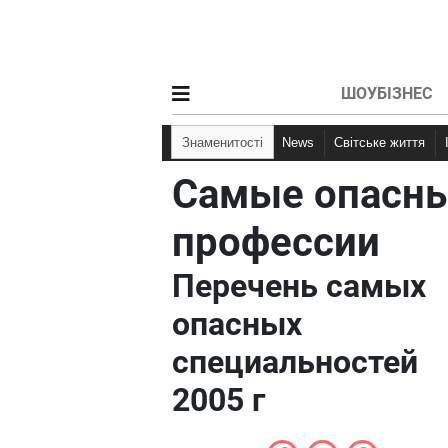
ШОУБІЗНЕС
Знаменитості
News
Світське життя
Самые опасн
профессии
Перечень самых
опасных
специальностей
2005 г