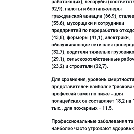
работающих), лесорубы (соответст
92,9), пилоты и бортинженеры
гражданской авиации (66,9), стале
(55,6), мусорщики и сотрудники
предприятий по переработке отход
(43,8), фермеры (41,1), электрики,
обслуживающие сети электропере
(32,7), водители тяжелых грузовик
(29,1), сельскохозяйственные рабо
(23,2) и строители (22,7).
Для сравнения, уровень смертност
представителей наиболее "рискова
профессий заметно ниже
для
–
полицейских он составляет 18,2 на 
тыс., для пожарных
11,5.
–
Профессиональные заболевания т
наиболее часто угрожают здоровь