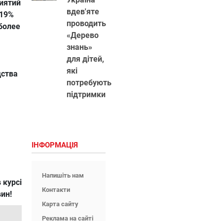
иятий
вдев'яте
(19%
проводить
более
«Дерево
знань»
для дітей,
які
дства
потребують
підтримки
ІНФОРМАЦІЯ
Напишіть нам
 курсі
Контакти
вин!
Карта сайту
Реклама на сайті