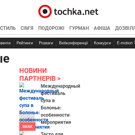
СТИЛЬ
СІМ’Я
ПОДОРОЖІ
ГУРМАН
АФІША
ДОЗВІЛ
Івенти
Рейтинги
Розваги
Вебконференції
Конкурси
E-motion
ые
НОВИНИ
ПАРТНЕРІВ
Международный
фестиваль
супа в
Болонье:
особенности
мероприятия
SMAK
Тесто для