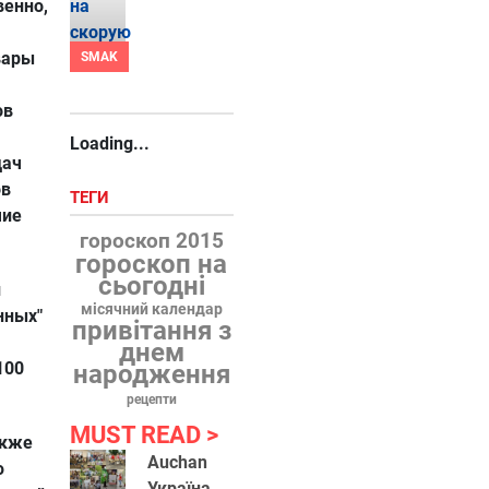
венно,
вары
SMAK
ов
Loading...
дач
ов
ТЕГИ
чие
гороскоп 2015
гороскоп на
сьогодні
и
місячний календар
нных"
привітання з
днем
100
народження
рецепти
MUST READ
акже
Auchan
ю
Україна