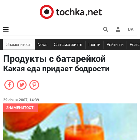
UA
Знаменитості
News
Світське життя
Івенти
Рейтинги
Розв
Продукты с батарейкой
Какая еда придает бодрости
29 січня 2007, 14:39
ЗНАМЕНИТОСТІ