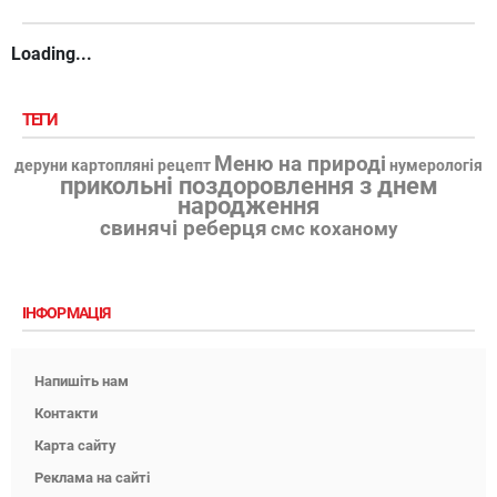
Loading...
ТЕГИ
Меню на природі
деруни картопляні рецепт
нумерологія
прикольні поздоровлення з днем
народження
свинячі реберця
смс коханому
ІНФОРМАЦІЯ
Напишіть нам
Контакти
Карта сайту
Реклама на сайті