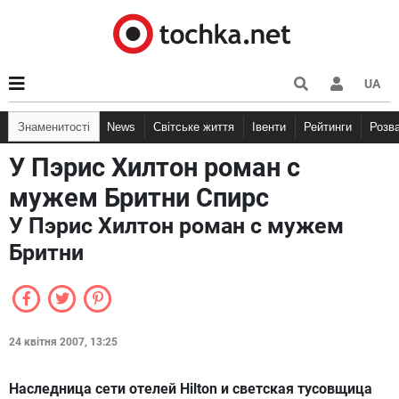
UA
Знаменитості
News
Світське життя
Івенти
Рейтинги
Розв
У Пэрис Хилтон роман с
мужем Бритни Спирс
У Пэрис Хилтон роман с мужем
Бритни
24 квітня 2007, 13:25
Наследница сети отелей Hilton и светская тусовщица