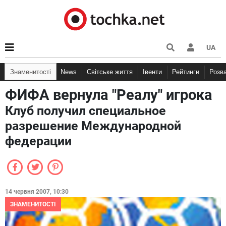
UA
Знаменитості
News
Світське життя
Івенти
Рейтинги
Розв
ФИФА вернула "Реалу" игрока
Клуб получил специальное
разрешение Международной
федерации
14 червня 2007, 10:30
ЗНАМЕНИТОСТІ