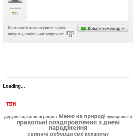
символів
999
Ви можете коментувати через
Додати коментар
акаунт у соціальних мережах:
Loading...
ТЕГИ
Меню на природі
деруни картопляні рецепт
нумерологія
прикольні поздоровлення з днем
народження
свинячі реберця
смс коханому