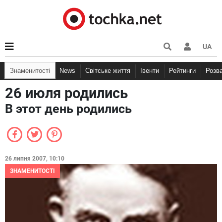
UA
Знаменитості
News
Світське життя
Івенти
Рейтинги
Розв
26 июля родились
В этот день родились
26 липня 2007, 10:10
ЗНАМЕНИТОСТІ