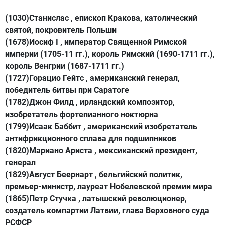
(1030)Станислас , епископ Кракова, католический
святой, покровитель Польши
(1678)Иосиф I , император Священной Римской
империи (1705-11 гг.), король Римский (1690-1711 гг.),
король Венгрии (1687-1711 гг.)
(1727)Горацио Гейтс , американский генерал,
победитель битвы при Саратоге
(1782)Джон Филд , ирландский композитор,
изобретатель фортепианного ноктюрна
(1799)Исаак Баббит , американский изобретатель
антифрикционного сплава для подшипников
(1820)Мариано Ариста , мексиканский президент,
генерал
(1829)Август Беернарт , бельгийский политик,
премьер-министр, лауреат Нобелевской премии мира
(1865)Петр Стучка , латышский революционер,
создатель компартии Латвии, глава Верховного суда
РСФСР