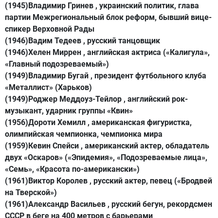
(1945)Владимир Гринев , украинский политик, глава
партии Межрегиональный блок реформ, бывший вице-
спикер Верховной Рады
(1946)Вадим Тедеев , русский танцовщик
(1946)Хелен Миррен , английская актриса («Калигула»,
«Главный подозреваемый»)
(1949)Владимир Бугай , президент футбольного клуба
«Металлист» (Харьков)
(1949)Роджер Меддоуз-Тейлор , английский рок-
музыкант, ударник группы «Квин»
(1956)Дороти Хемилл , американская фигуристка,
олимпийская чемпионка, чемпионка мира
(1959)Кевин Спейси , американский актер, обладатель
двух «Оскаров» («Эпидемия», «Подозреваемые лица»,
«Семь», «Красота по-американски»)
(1961)Виктор Королев , русский актер, певец («Бродвей
на Тверской»)
(1961)Александр Васильев , русский бегун, рекордсмен
СССР в беге на 400 метров с барьерами