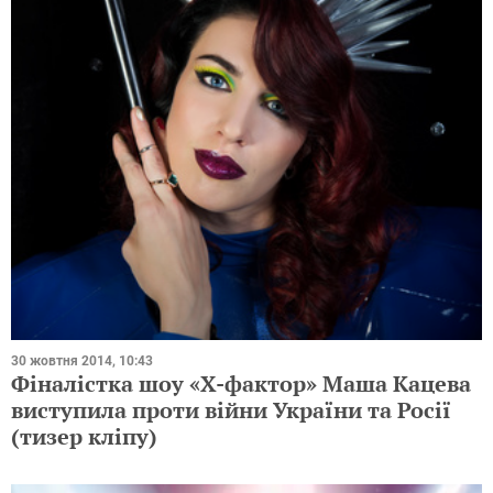
30 жовтня 2014, 10:43
Фіналістка шоу «Х-фактор» Маша Кацева
виступила проти війни України та Росії
(тизер кліпу)