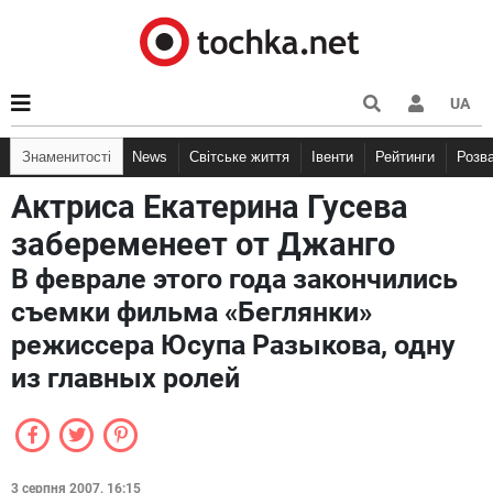
UA
Знаменитості
News
Світське життя
Івенти
Рейтинги
Розв
Актриса Екатерина Гусева
забеременеет от Джанго
В феврале этого года закончились
съемки фильма «Беглянки»
режиссера Юсупа Разыкова, одну
из главных ролей
3 серпня 2007, 16:15