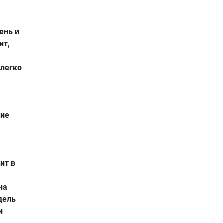
ень и
ит,
 легко
вие
ит в
на
дель
и