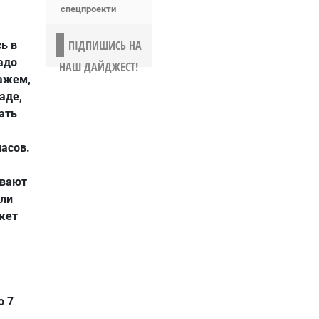
спецпроекти
ПІДПИШИСЬ НА
сь в
адо
НАШ ДАЙДЖЕСТ!
ажем,
аде,
ать
часов.
ывают
или
жет
о 7