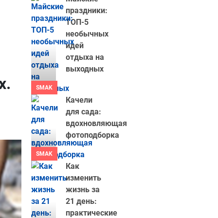
праздники:
ТОП-5
необычных
идей
отдыха на
выходных
х.
SMAK
Качели
для сада:
вдохновляющая
фотоподборка
SMAK
Как
изменить
жизнь за
21 день:
практические