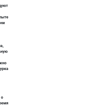
дуют
опыте
они
а,
ьную
ожно
чурка
 о
время