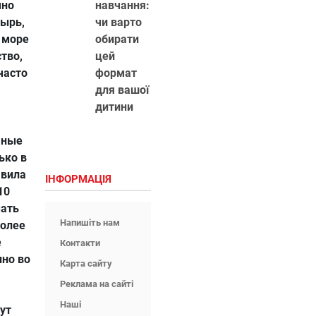
чно
навчання:
ырь,
чи варто
 море
обирати
тво,
цей
часто
формат
для вашої
дитини
чные
ько в
авила
ІНФОРМАЦІЯ
10
ать
Напишіть нам
более
е
Контакти
нно во
Карта сайту
Реклама на сайті
Наші
ут