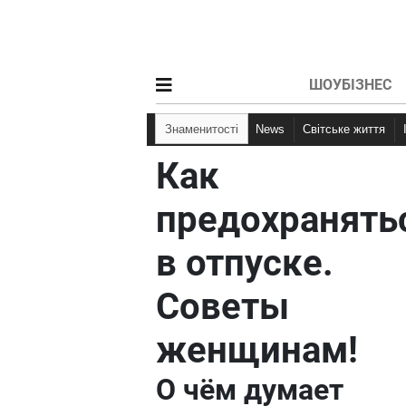
ШОУБІЗНЕС
Знаменитості
News
Світське життя
Как
предохранять
в отпуске.
Советы
женщинам!
О чём думает