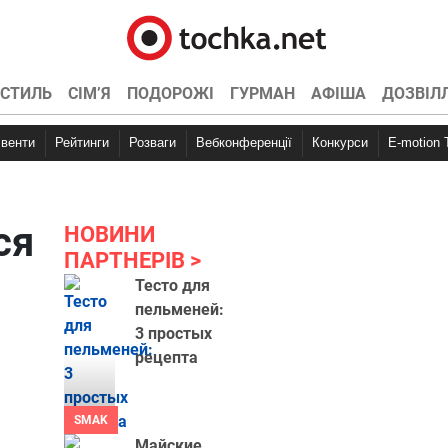
СТИЛЬ
СІМ’Я
ПОДОРОЖІ
ГУРМАН
АФІША
ДОЗВІЛ
Івенти
Рейтинги
Розваги
Вебконференції
Конкурси
E-motion
ся
НОВИНИ
ПАРТНЕРІВ
Тесто для
пельменей:
3 простых
рецепта
SMAK
Майские