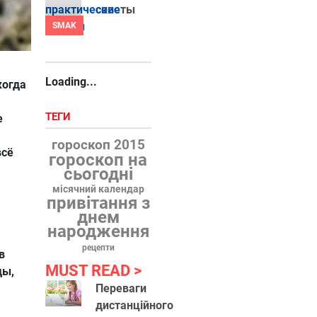
советы
SMAK
Loading...
когда
ТЕГИ
е
гороскоп 2015
всё
гороскоп на
сьогодні
місячний календар
привітання з
днем
народження
рецепти
в
MUST READ
ды,
Переваги
дистанційного