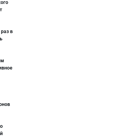
кого
т
 раз в
ь
им
ивное
онов
о
ой