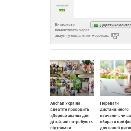
символів
999
Ви можете
Додати комента
коментувати через
акаунт у соціальних мережах:
Auchan Україна
Переваги
вдев'яте проводить
дистанційного
«Дерево знань» для
навчання: чи в
дітей, які потребують
обирати цей ф
підтримки
для вашої дити