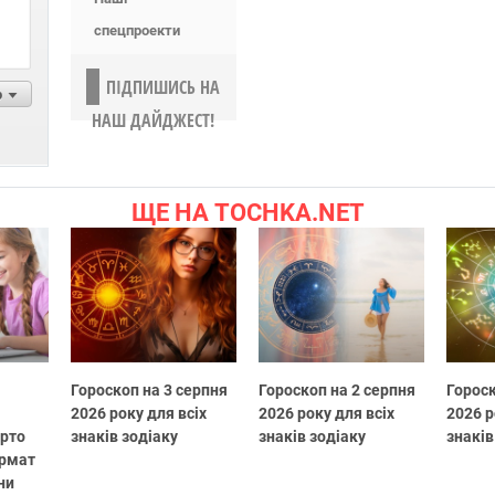
спецпроекти
ПІДПИШИСЬ НА
р
НАШ ДАЙДЖЕСТ!
ЩЕ НА TOCHKA.NET
Гороскоп на 3 серпня
Гороскоп на 2 серпня
Гороск
2026 року для всіх
2026 року для всіх
2026 р
арто
знаків зодіаку
знаків зодіаку
знаків
ормат
ни