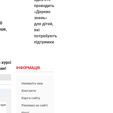
проводить
«Дерево
знань»
50
для дітей,
ьше,
які
потребують
підтримки
 курсі
ІНФОРМАЦІЯ
вин!
Напишіть нам
Контакти
Карта сайту
Реклама на сайті
Наші