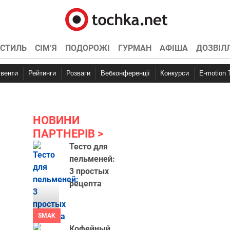
СТИЛЬ
СІМ’Я
ПОДОРОЖІ
ГУРМАН
АФІША
ДОЗВІЛ
Івенти
Рейтинги
Розваги
Вебконференції
Конкурси
E-motion
НОВИНИ
ПАРТНЕРІВ
Тесто для
пельменей:
3 простых
рецепта
SMAK
Кофейный