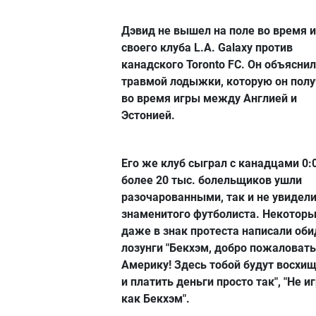
Дэвид не вышел на поле во время 
своего клуба L.A. Galaxy против
канадского Toronto FC. Он объяснил
травмой лодыжки, которую он пол
во время игры между Англией и
Эстонией.
Его же клуб сыграл с канадцами 0:0
более 20 тыс. болельщиков ушли
разочарованными, так и не увидели
знаменитого футболиста. Некотор
даже в знак протеста написали об
лозунги "Бекхэм, добро пожаловать
Америку! Здесь тобой будут восхи
и платить деньги просто так", "Не и
как Бекхэм".