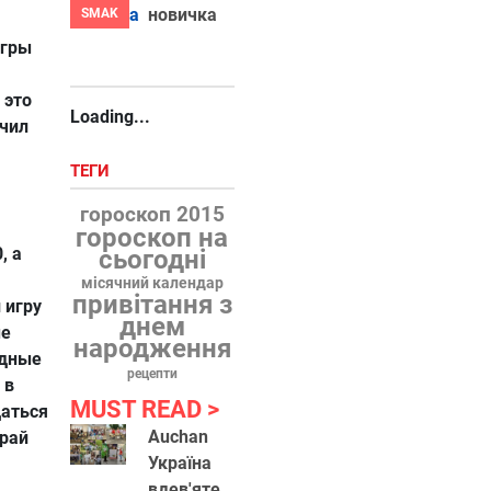
новичка
SMAK
игры
 это
Loading...
учил
ТЕГИ
гороскоп 2015
гороскоп на
, а
сьогодні
місячний календар
привітання з
 игру
днем
ые
народження
идные
рецепти
 в
MUST READ
щаться
Auchan
грай
Україна
вдев'яте