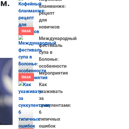
м.
бланманже:
рецепт
для
новичков
SMAK
Международный
фестиваль
супа в
Болонье:
особенности
мероприятия
SMAK
Как
ухаживать
за
суккулентами:
6
типичных
ошибок