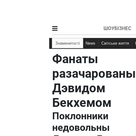
ШОУБІЗНЕС
Знаменитості
News
Світське життя
Фанаты
разачарованы
Дэвидом
Бекхемом
Поклонники
недовольны