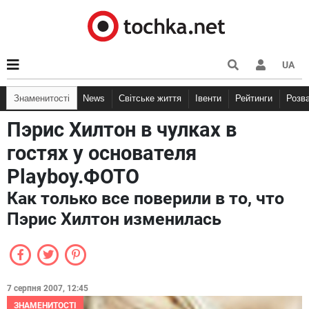
UA
Знаменитості
News
Світське життя
Івенти
Рейтинги
Розв
Пэрис Хилтон в чулках в
гостях у основателя
Playboy.ФОТО
Как только все поверили в то, что
Пэрис Хилтон изменилась
7 серпня 2007, 12:45
ЗНАМЕНИТОСТІ