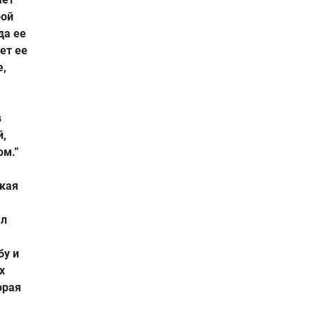
рой
да ее
ет ее
е,
в
й,
ом.”
ская
ял
бу и
х
орая