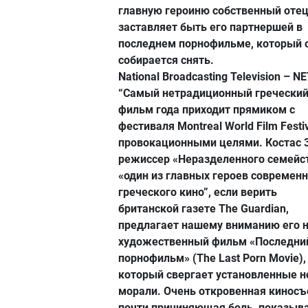
главную героиню собственный оте
заставляет быть его партнершей в
последнем порнофильме, который 
собирается снять.
National Broadcasting Television – Ν
“Самый нетрадиционный гречески
фильм года приходит прямиком с
фестиваля Montreal World Film Festiv
провокационными целями. Костас З
режиссер «Неразделенного семейст
«один из главных героев современн
греческого кино”, если верить
британской газете The Guardian,
предлагает нашему вниманию его 
художественный фильм «Последни
порнофильм» (The Last Porn Movie),
который свергает установленные 
морали. Очень откровенная киносъ
почти причиняющая боль, показыв