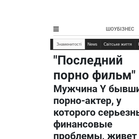
ШОУБІЗНЕС
Знаменитості
News
Світське життя
"Последний
порно фильм"
Мужчина Y бывш
порно-актер, у
которого серьезн
финансовые
проблемы, живет