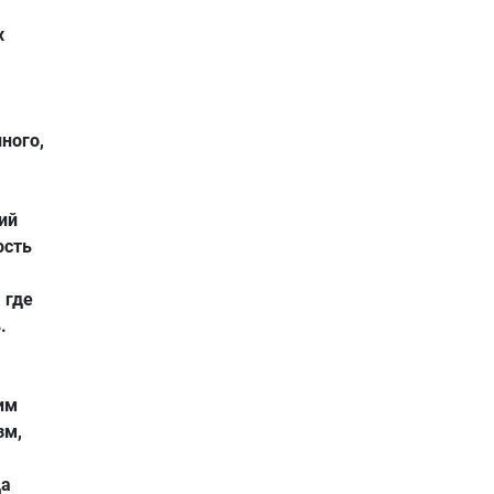
х
ного,
ий
ость
 где
.
им
зм,
да