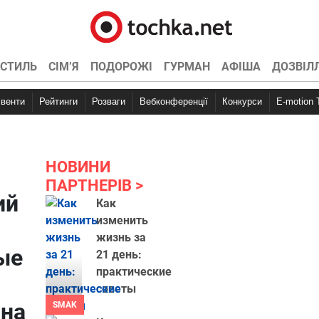
СТИЛЬ
СІМ’Я
ПОДОРОЖІ
ГУРМАН
АФІША
ДОЗВІЛ
Івенти
Рейтинги
Розваги
Вебконференції
Конкурси
E-motion
НОВИНИ
ПАРТНЕРІВ
ий
Как
изменить
жизнь за
ые
21 день:
практические
советы
 на
SMAK