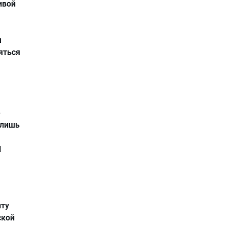
ивой
м
яться
е
 лишь
l
нту
ской