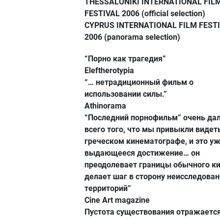
THESSALONIKI INTERNATIONAL FIL
FESTIVAL 2006 (official selection)
CYPRUS INTERNATIONAL FILM FEST
2006 (panorama selection)
“Порно как трагедия”
Eleftherotypia
“… нетрадиционный фильм о
использовании силы.”
Athinorama
“Последний порнофильм” очень дал
всего того, что мы привыкли видет
греческом кинематографе, и это у
выдающееся достижение… он
преодолевает границы обычного к
делает шаг в сторону неисследова
территорий”
Cine Art magazine
Пустота существования отражается