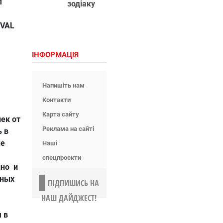
M
зодіаку
IVAL
ІНФОРМАЦІЯ
Напишіть нам
Контакти
Карта сайту
ек от
Реклама на сайті
ь в
же
Наші
спецпроекти
ино и
нных
ПІДПИШИСЬ НА
НАШ ДАЙДЖЕСТ!
 в