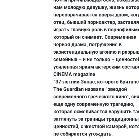
нам молодую девушку, жизнь кото
переворачивается вверж дном, ког
отец, бывший порноактер, заставля
играть главную роль в порнофильм
который он снимает. Современная
черная драма, погружение в
экзистенциальную агонию и разры
семейных – и не только – ценносте
усиленная ярким актерским состав
CINEMA magazine
“37-летний Запас, которого британ
The Guardian назвала “звездой
современного греческого кино”, сн
еще одну современную трагедию,
которая осмеливается нарушить та
заглянуть за границы традиционны
ценностей, с жесткой камерой, кот
не собирается угождать.