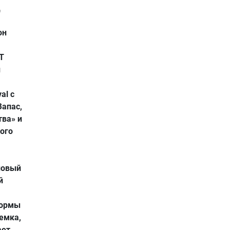
ц
он
ΕΤ
й
al с
апас,
ва» и
ого
новый
й
нормы
емка,
ает