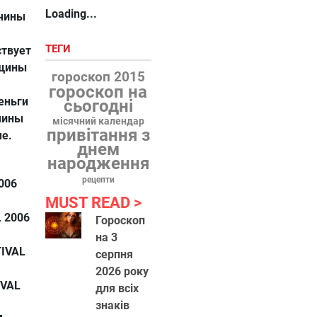
Loading...
жчины
ТЕГИ
ствует
щины
гороскоп 2015
гороскоп на
еньги
сьогодні
чины
місячний календар
привітання з
ме.
днем
народження
рецепти
006
MUST READ
 2006
Гороскоп
на 3
TIVAL
серпня
2026 року
IVAL
для всіх
знаків