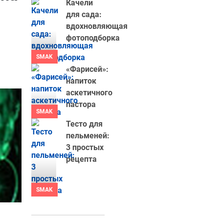
Качели
для сада:
вдохновляющая
фотоподборка
SMAK
«Фарисей»:
напиток
аскетичного
пастора
SMAK
Тесто для
пельменей:
3 простых
рецепта
SMAK