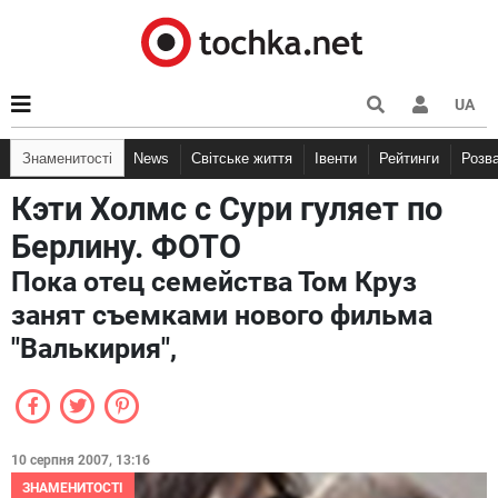
UA
Знаменитості
News
Світське життя
Івенти
Рейтинги
Розв
Кэти Холмс с Сури гуляет по
Берлину. ФОТО
Пока отец семейства Том Круз
занят съемками нового фильма
"Валькирия",
10 серпня 2007, 13:16
ЗНАМЕНИТОСТІ