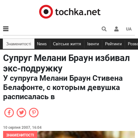
UA
Знаменитості
News
Світське життя
Івенти
Рейтинги
Розв
Супруг Мелани Браун избивал
экс-подружку
У супруга Мелани Браун Стивена
Белафонте, с которым девушка
расписалась в
10 серпня 2007, 16:04
ЗНАМЕНИТОСТІ