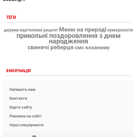
ТЕГИ
Меню на природі
деруни картопляні рецепт
нумерологія
прикольні поздоровлення з днем
народження
свинячі реберця
смс коханому
ІНФОРМАЦІЯ
Напишіть нам
Контакти
Карта сайту
Реклама на сайті
Наші спецпроекти