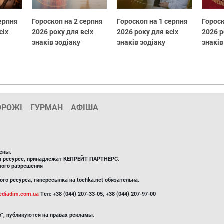
серпня
Гороскоп на 2 серпня
Гороскоп на 1 серпня
Гороск
сіх
2026 року для всіх
2026 року для всіх
2026 р
знаків зодіаку
знаків зодіаку
знаків
ОРОЖІ
ГУРМАН
АФІША
ены.
ом ресурсе, принадлежат КЕПРЕЙТ ПАРТНЕРС.
ного разрешения
го ресурса, гиперссылка на tochka.net обязательна.
diadim.com.ua
Тел: +38 (044) 207-33-05, +38 (044) 207-97-00
", публикуются на правах рекламы.