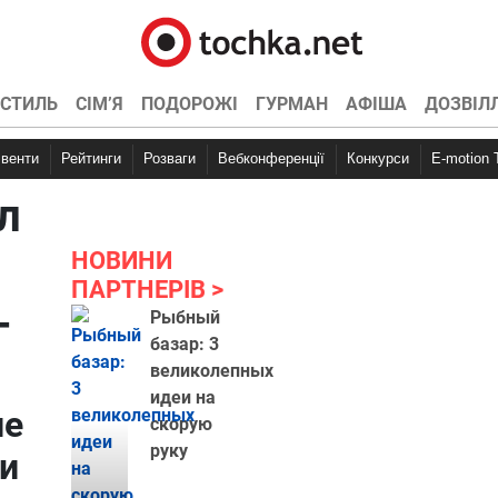
СТИЛЬ
СІМ’Я
ПОДОРОЖІ
ГУРМАН
АФІША
ДОЗВІЛ
Івенти
Рейтинги
Розваги
Вебконференції
Конкурси
E-motion
л
НОВИНИ
ПАРТНЕРІВ
-
Рыбный
базар: 3
великолепных
идеи на
ле
скорую
руку
и