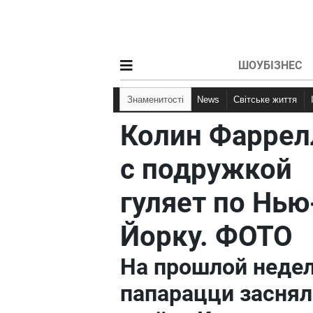
ШОУБІЗНЕС
Знаменитості
News
Світське життя
Колин Фаррел
с подружкой
гуляет по Нью
Йорку. ФОТО
На прошлой неде
папарацци заснял