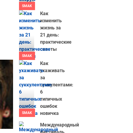
SMAK
Как
изменить
жизнь за
21 день:
практические
советы
SMAK
Как
ухаживать
за
суккулентами:
6
типичных
ошибок
новичка
SMAK
Международный
фестиваль