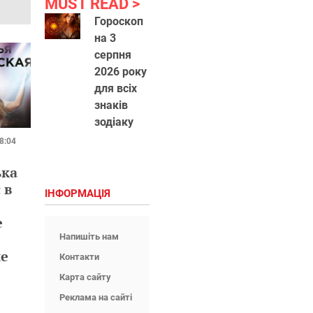
MUST READ
Гороскоп
на 3
серпня
2026 року
для всіх
знаків
зодіаку
8:04
ька
 в
ІНФОРМАЦІЯ
е
Напишіть нам
не
Контакти
Карта сайту
Реклама на сайті