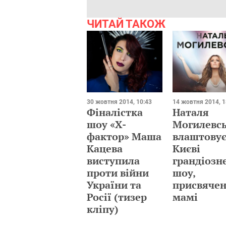
ЧИТАЙ ТАКОЖ
30 жовтня 2014, 10:43
14 жовтня 2014, 1
Фіналістка
Наталя
шоу «Х-
Могилевс
фактор» Маша
влаштовує
Кацева
Києві
виступила
грандіозн
проти війни
шоу,
України та
присвяче
Росії (тизер
мамі
кліпу)