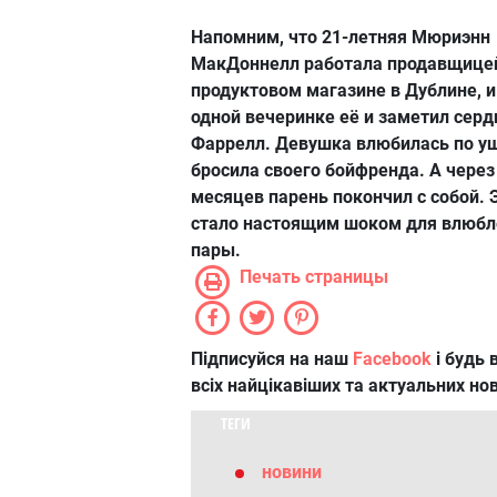
Напомним, что 21-летняя Мюриэнн
МакДоннелл работала продавщице
продуктовом магазине в Дублине, и
одной вечеринке её и заметил сер
Фаррелл. Девушка влюбилась по у
бросила своего бойфренда. А через
месяцев парень покончил с собой. 
стало настоящим шоком для влюбл
пары.
Печать страницы
Підписуйся на наш
Facebook
і будь в
всіх найцікавіших та актуальних но
ТЕГИ
новини