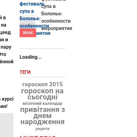
супа в
Болонье:
й в
особенности
 на
мероприятия
дцеед
SMAK
ши и
 пару
Это
Loading...
ённой
ТЕГИ
гороскоп 2015
гороскоп на
сьогодні
 курсі
місячний календар
вин!
привітання з
днем
народження
рецепти