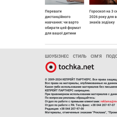
Переваги
Гороскоп на 3 
дистанційного
2026 року для в
навчання: чи варто
знаків зодіаку
обирати цей формат
для вашої дитини
ШОУБІЗНЕС
СТИЛЬ
СІМ’Я
ПОД
© 2009-2024 КЕПРЕЙТ ПАРТНЕРС. Все права защищ
Все права на материалы, опубликованные на данн
Какое-либо использование материалов без письмен
КЕПРЕЙТ ПАРТНЕРС запрещено.
При правомерном использовании материалов с данно
По вопросам рекламы обращайтесь:
Отдел по работе с прямыми клиентами:
reklama@me
Отдел по работе с РА: Тел./факс: +38 044 207-97-07
Редакция: +38 044 207-97-00
Материалы, отмеченные знаками "Реклама", "Промо