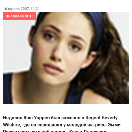
16 серпня 2007, 11:21
ЗНАМЕНИТОСТІ
Недавно Кэш Уоррен был замечен в Regent Beverly
Wilshire, где он спрашивал у молодой актрисы Эмми
Россум есть ли у неё парень. Кэш и Джессика