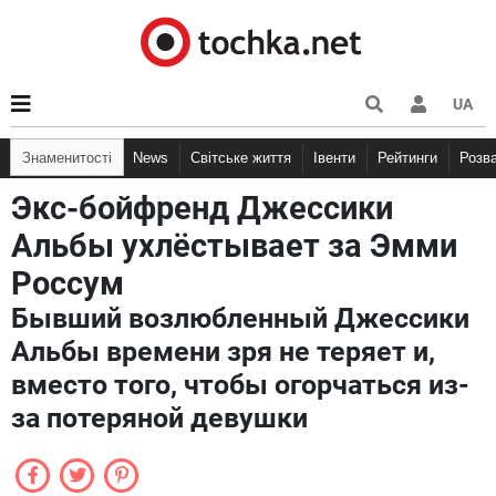
UA
Знаменитості
News
Світське життя
Івенти
Рейтинги
Розв
Экс-бойфренд Джессики
Альбы ухлёстывает за Эмми
Россум
Бывший возлюбленный Джессики
Альбы времени зря не теряет и,
вместо того, чтобы огорчаться из-
за потеряной девушки