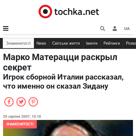
UA
Знаменитості
News
Світське життя
Івенти
Рейтинги
Розв
Марко Матерацци раскрыл
секрет
Игрок сборной Италии рассказал,
что именно он сказал Зидану
20 серпня 2007, 10:18
ЗНАМЕНИТОСТІ