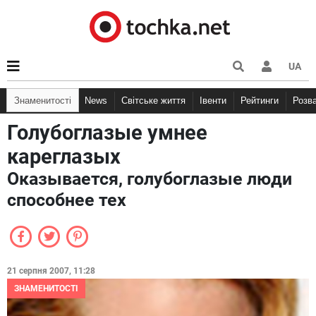
UA
Знаменитості
News
Світське життя
Івенти
Рейтинги
Розв
Голубоглазые умнее
кареглазых
Оказывается, голубоглазые люди
способнее тех
21 серпня 2007, 11:28
ЗНАМЕНИТОСТІ