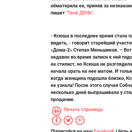
обматерила ее, приняв за незнаком
пишет
"Твой ДЕНЬ"
.
- Ксюша в последнее время стала п
видеть, - говорит старейший участн
«Дома-2» Степан Меньшиков. – Вот
недавно во время записи к ней под
ее стилист, но Ксюша не разглядела
начала орать на нее матом. И толь
когда женщина подошла близко, К
ее узнала! После этого случая Собч
несколько дней выпрашивала у сти
прощение.
Печать страницы
Підписуйся на наш
Facebook
і будь в