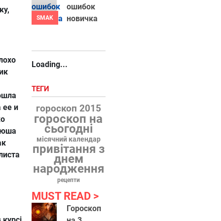
ошибок
ку,
новичка
SMAK
лохо
Loading...
ик
ТЕГИ
ошла
 ее и
гороскоп 2015
гороскоп на
ко
сьогодні
сюша
місячний календар
ак
привітання з
листа
днем
народження
рецепти
MUST READ
Гороскоп
 курсі
на 3