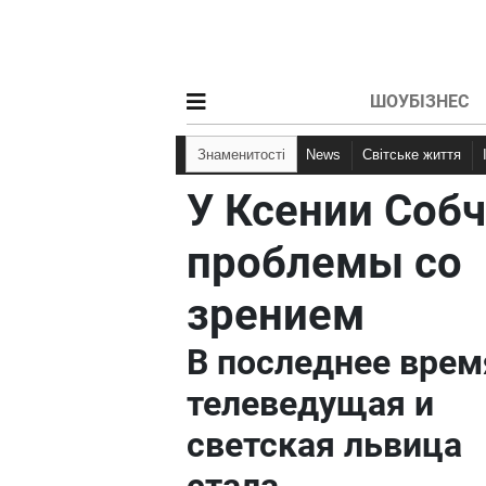
ШОУБІЗНЕС
Знаменитості
News
Світське життя
У Ксении Соб
проблемы со
зрением
В последнее врем
телеведущая и
светская львица