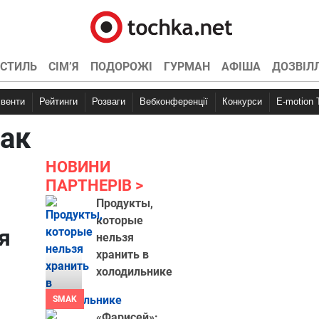
СТИЛЬ
СІМ’Я
ПОДОРОЖІ
ГУРМАН
АФІША
ДОЗВІЛ
Івенти
Рейтинги
Розваги
Вебконференції
Конкурси
E-motion
чак
НОВИНИ
ПАРТНЕРІВ
Продукты,
которые
я
нельзя
хранить в
холодильнике
SMAK
«Фарисей»: