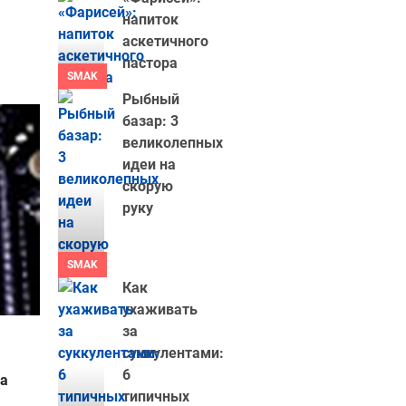
напиток
аскетичного
пастора
SMAK
Рыбный
базар: 3
великолепных
идеи на
скорую
руку
SMAK
Как
ухаживать
за
суккулентами:
6
ла
типичных