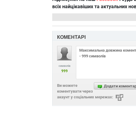
всіх найцікавіших та актуальних но
КОМЕНТАРІ
символів
999
Ви можете
Додати комента
коментувати через
акаунт у соціальних мережах: