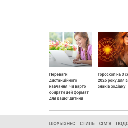
Переваги
Гороскоп на 3 
дистанційного
2026 року для в
навчання: чи варто
знаків зодіаку
обирати цей формат
для вашої дитини
ШОУБІЗНЕС
СТИЛЬ
СІМ’Я
ПОД